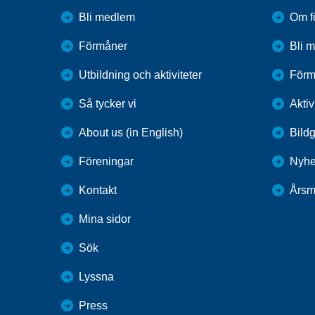
Bli medlem
Om f
Förmåner
Bli 
Utbildning och aktiviteter
Förm
Så tycker vi
Aktiv
About us (in English)
Bildg
Föreningar
Nyhe
Kontakt
Årsm
Mina sidor
Sök
Lyssna
Press