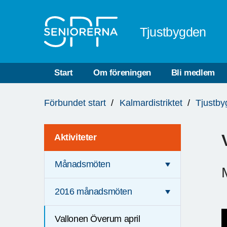
Till övergripande innehåll
Tjustbygden
Start
Om föreningen
Bli medlem
Du
Förbundet start
Kalmardistriktet
Tjustb
är
här:
Aktiviteter
Månadsmöten
2016 månadsmöten
Vallonen Överum april