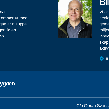
Bl
rnas
Vi är
 kommer ut med
senio
gan är nu uppe i
geme
gen är en
miljo
ån.
lande
skapa
aktiv
B
bygden
C/o:Göran Svens