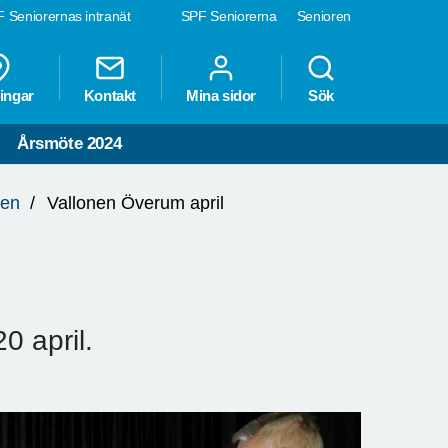
 Seniorernas intranät
SPF Seniorerna
Senioren
ingar
Kontakt
Mina sidor
Sök
Årsmöte 2024
ten
Vallonen Överum april
 april.