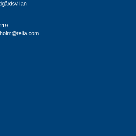
gårdsvillan
119
iholm@telia.com