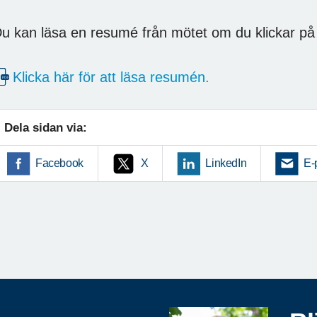
u kan läsa en resumé från mötet om du klickar på
Klicka här för att läsa resumén.
Dela sidan via:
Facebook
X
LinkedIn
E-