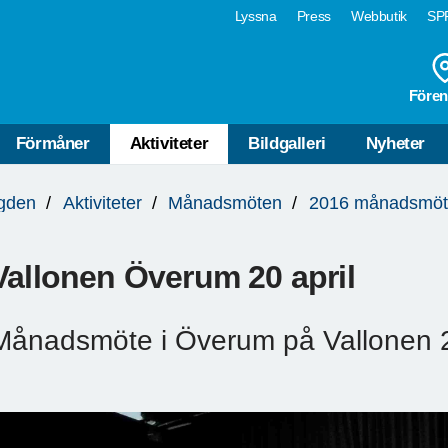
Lyssna
Press
Webbutik
SPF
Fören
Förmåner
Aktiviteter
Bildgalleri
Nyheter
ygden
Aktiviteter
Månadsmöten
2016 månadsmö
Vallonen Överum 20 april
Månadsmöte i Överum på Vallonen 20