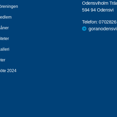
Odensviholm Träd
öreningen
594 94 Odensvi
medlem
Telefon:
0702826
åner
goranodensv
iteter
alleri
ter
öte 2024