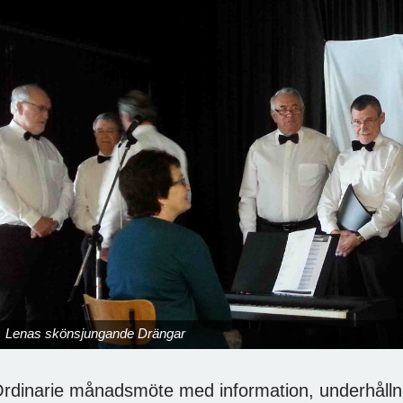
Lenas skönsjungande Drängar
rdinarie månadsmöte med information, underhålln