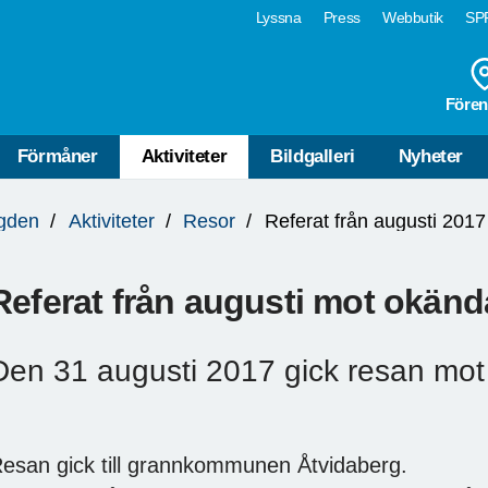
Lyssna
Press
Webbutik
SPF
Fören
Förmåner
Aktiviteter
Bildgalleri
Nyheter
ygden
Aktiviteter
Resor
Referat från augusti 2017
Referat från augusti mot okänd
Den 31 augusti 2017 gick resan mot
esan gick till grannkommunen Åtvidaberg.