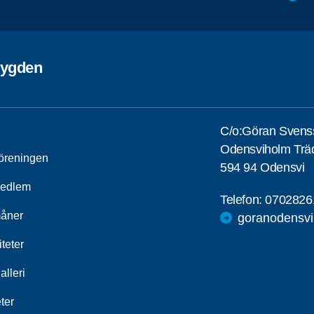
bygden
C/o:Göran Svens
Odensviholm Träd
öreningen
594 94 Odensvi
medlem
Telefon:
0702826
åner
goranodensv
iteter
alleri
ter