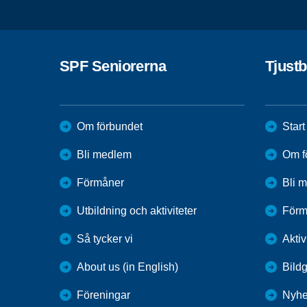
SPF Seniorerna
Tjust
Om förbundet
Start
Bli medlem
Om f
Förmåner
Bli 
Utbildning och aktiviteter
Förm
Så tycker vi
Aktiv
About us (in English)
Bildg
Föreningar
Nyhe