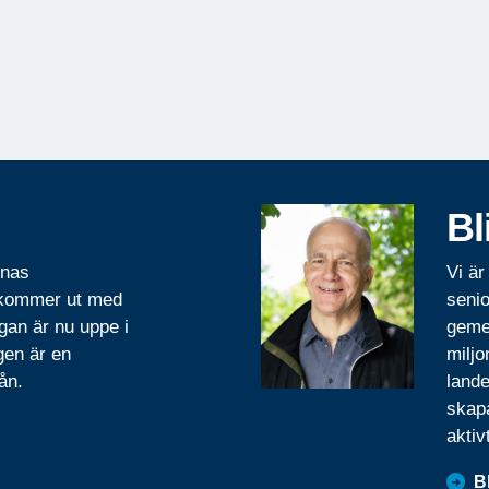
Bl
rnas
Vi är
 kommer ut med
senio
gan är nu uppe i
geme
gen är en
miljo
ån.
lande
skapa
aktiv
B