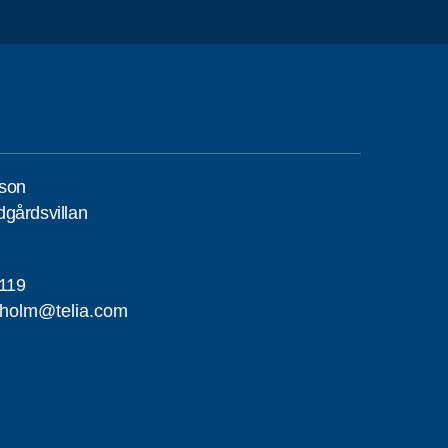
son
gårdsvillan
119
iholm@telia.com