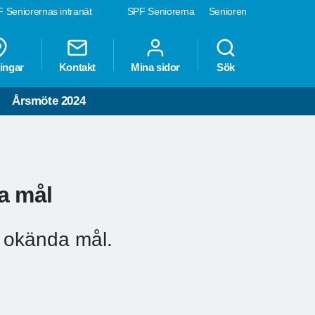
 Seniorernas intranät
SPF Seniorerna
Senioren
ingar
Kontakt
Mina sidor
Sök
Årsmöte 2024
a mål
 okända mål.