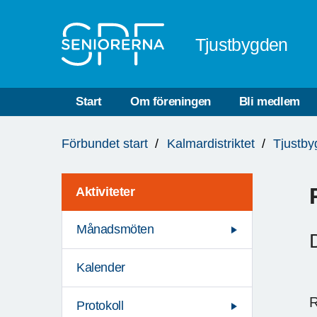
Till övergripande innehåll
Tjustbygden
Start
Om föreningen
Bli medlem
Du
Förbundet start
Kalmardistriktet
Tjustb
är
här:
Aktiviteter
Månadsmöten
Kalender
R
Protokoll