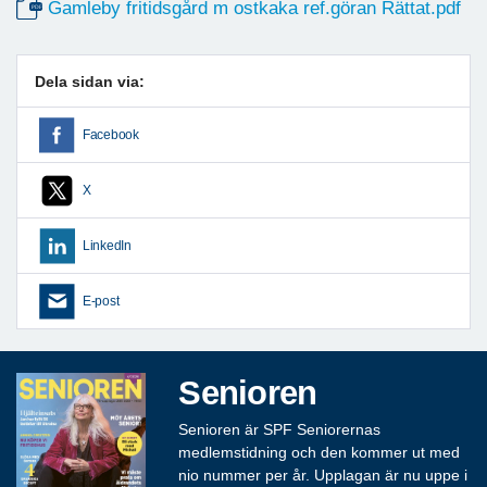
Gamleby fritidsgård m ostkaka ref.göran Rättat.pdf
Dela sidan via:
Facebook
X
LinkedIn
E-post
Senioren
Senioren är SPF Seniorernas
medlemstidning och den kommer ut med
nio nummer per år. Upplagan är nu uppe i