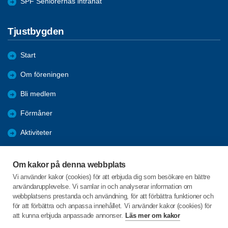
SPF Seniorernas intranät
Tjustbygden
Start
Om föreningen
Bli medlem
Förmåner
Aktiviteter
Bildgalleri
Om kakor på denna webbplats
Nyheter
Vi använder kakor (cookies) för att erbjuda dig som besökare en bättre
användarupplevelse. Vi samlar in och analyserar information om
Årsmöte 2024
webbplatsens prestanda och användning, för att förbättra funktioner och
för att förbättra och anpassa innehållet. Vi använder kakor (cookies) för
att kunna erbjuda anpassade annonser.
Läs mer om kakor
C/o:Göran Svensson