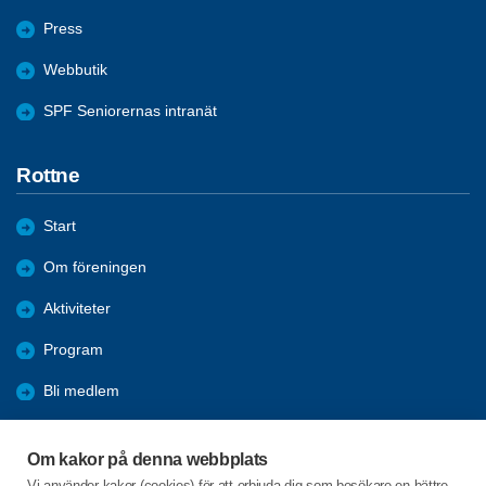
Press
Webbutik
SPF Seniorernas intranät
Rottne
Start
Om föreningen
Aktiviteter
Program
Bli medlem
Referat
Om kakor på denna webbplats
Bildgalleri
Vi använder kakor (cookies) för att erbjuda dig som besökare en bättre