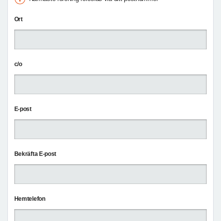
Ort
c/o
E-post
Bekräfta E-post
Hemtelefon