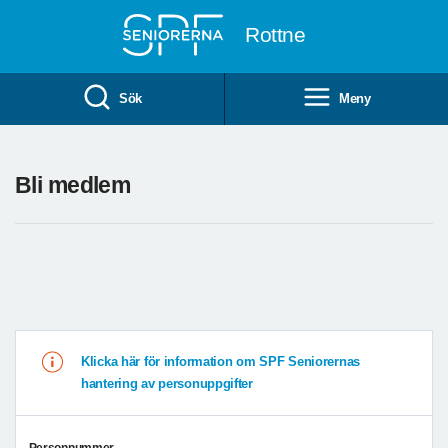
Till övergripande innehåll
Rottne
Sök
Meny
Bli medlem
Klicka här för information om SPF Seniorernas
hantering av personuppgifter