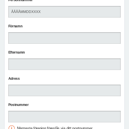
Personnummer
Förnamn
Efternamn
Adress
Postnummer
Närmaste förening föreslås via ditt postnummer