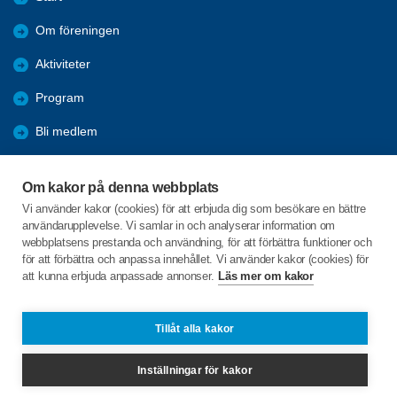
Om föreningen
Aktiviteter
Program
Bli medlem
Referat
Om kakor på denna webbplats
Bildgalleri
Vi använder kakor (cookies) för att erbjuda dig som besökare en bättre
användarupplevelse. Vi samlar in och analyserar information om
Förmåner
webbplatsens prestanda och användning, för att förbättra funktioner och
för att förbättra och anpassa innehållet. Vi använder kakor (cookies) för
att kunna erbjuda anpassade annonser.
Läs mer om kakor
C/o:Ann-Christin Johnsson
Granvägen 10
363 31 ROTTNE
Tillåt alla kakor
Telefon:
+46 733904781
Inställningar för kakor
rottne@spfseniorerna.se