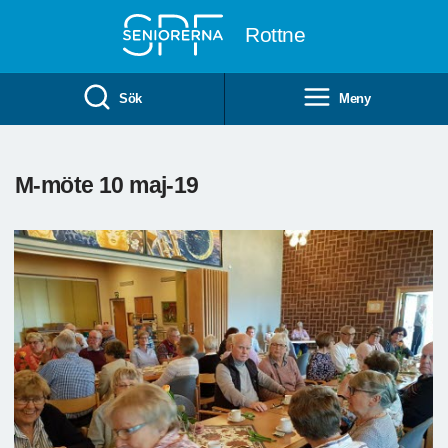
Till övergripande innehåll
Rottne
Sök
Meny
M-möte 10 maj-19