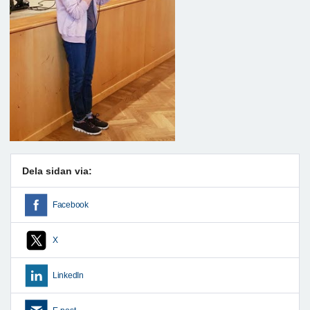
Dela sidan via:
Facebook
X
LinkedIn