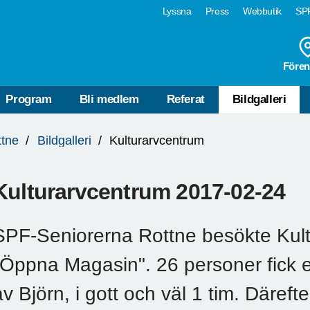
Lyssna
Press
Webbutik
SPF
Fören
Program
Bli medlem
Referat
Bildgalleri
ttne
Bildgalleri
Kulturarvcentrum
Kulturarvcentrum 2017-02-24
SPF-Seniorerna Rottne besökte Kul
"Öppna Magasin". 26 personer fick e
av Björn, i gott och väl 1 tim. Däreft