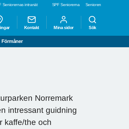
 Seniorernas intranät
SPF Seniorerna
Senioren
ingar
Kontakt
Mina sidor
Sök
Förmåner
turparken Norremark
n intressant guidning
er kaffe/the och