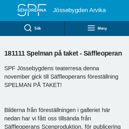
Till övergripande innehåll
Jössebygden Arvika
Sök
Meny
181111 Spelman på taket - Säffleoperan
SPF Jössebygdens teaterresa denna
november gick till Säffleoperans föreställning
SPELMAN PÅ TAKET!
Bilderna från föreställningen i galleriet här
nedan har vi fått oss tillsända från
Säffleoperans Scenproduktion, för publicering