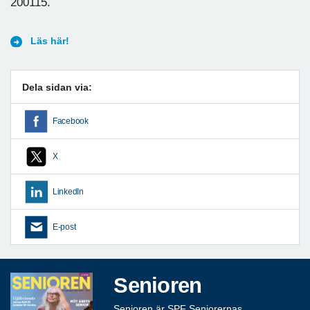
200115.
Läs här!
Dela sidan via:
Facebook
X
LinkedIn
E-post
Senioren
Senioren är SPF Seniorernas