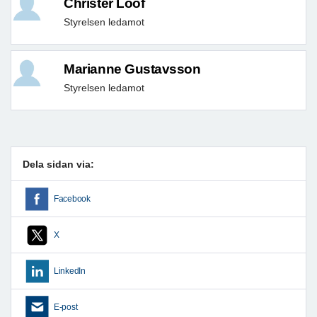
Christer Lööf
Styrelsen ledamot
Marianne Gustavsson
Styrelsen ledamot
Dela sidan via:
Facebook
X
LinkedIn
E-post