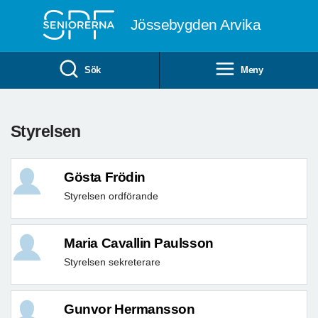
Till övergripande innehåll
Jössebygden Arvika
Sök
Meny
Styrelsen
Gösta Frödin
Styrelsen ordförande
Maria Cavallin Paulsson
Styrelsen sekreterare
Gunvor Hermansson