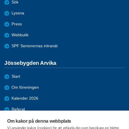
Sök
Lyssna
Press
Webbutik
SPF Seniorernas intranät
Jössebygden Arvika
Start
Om föreningen
Kalender 2026
Referat
Bildgalleri
Om kakor på denna webbplats
Vi använder kakor (cookies) för att erbjuda dig som besökare en bättre