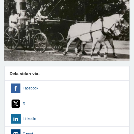
Dela sidan via:
Facebook
X
LinkedIn
E-post