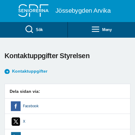
Till övergripande innehåll
Jössebygden Arvika
Sök
Meny
Kontaktuppgifter Styrelsen
Kontaktuppgifter
Dela sidan via:
Facebook
X