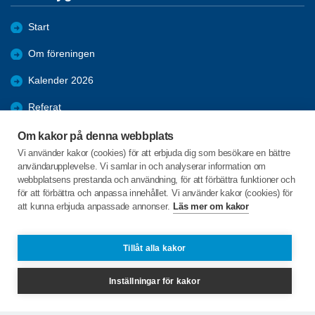
Start
Om föreningen
Kalender 2026
Referat
Bildgalleri
Om kakor på denna webbplats
Vi använder kakor (cookies) för att erbjuda dig som besökare en bättre
Bli medlem
användarupplevelse. Vi samlar in och analyserar information om
webbplatsens prestanda och användning, för att förbättra funktioner och
Förmåner
för att förbättra och anpassa innehållet. Vi använder kakor (cookies) för
att kunna erbjuda anpassade annonser.
Läs mer om kakor
Bosebyn Sjöbråten 3
671 98 Gunnarskog
Tillåt alla kakor
Telefon:
+46 706818341
Inställningar för kakor
jossebygdenarvika@spfseniorerna.se