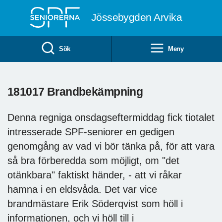
Till övergripande innehåll
Jössebygden Arvika
Sök
Meny
181017 Brandbekämpning
Denna regniga onsdagseftermiddag fick tiotalet
intresserade SPF-seniorer en gedigen
genomgång av vad vi bör tänka på, för att vara
så bra förberedda som möjligt, om "det
otänkbara" faktiskt händer, - att vi råkar
hamna i en eldsvåda. Det var vice
brandmästare Erik Söderqvist som höll i
informationen, och vi höll till i