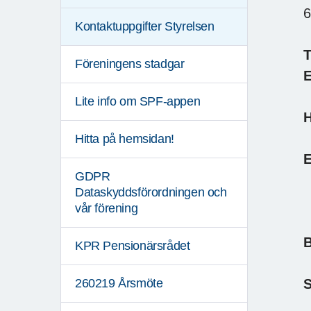
6
Kontaktuppgifter Styrelsen
T
Föreningens stadgar
E
Lite info om SPF-appen
Hitta på hemsidan!
E
GDPR
Dataskyddsförordningen och
vår förening
B
KPR Pensionärsrådet
260219 Årsmöte
S