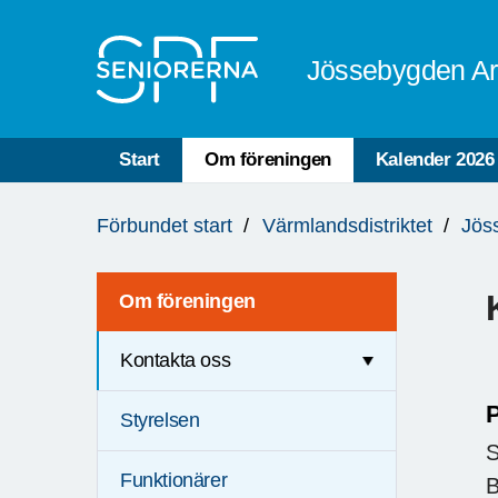
Till övergripande innehåll
Jössebygden Ar
Start
Om föreningen
Kalender 2026
Du
Förbundet start
Värmlandsdistriktet
Jös
är
här:
Om föreningen
Kontakta oss
P
Styrelsen
S
Funktionärer
B