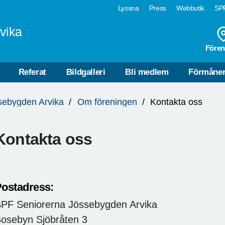
Lyssna
Press
Webbutik
SPF
vika
Fören
Referat
Bildgalleri
Bli medlem
Förmåne
sebygden Arvika
Om föreningen
Kontakta oss
Kontakta oss
ostadress:
PF Seniorerna Jössebygden Arvika
osebyn Sjöbråten 3