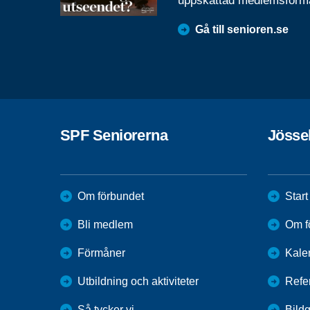
uppskattad medlemsförm
Gå till senioren.se
SPF Seniorerna
Jösse
Om förbundet
Start
Bli medlem
Om f
Förmåner
Kale
Utbildning och aktiviteter
Refe
Så tycker vi
Bildg