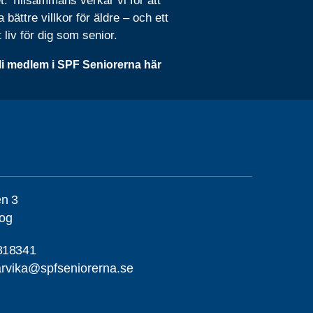
t. Tillsammans verkar vi för att
 bättre villkor för äldre – och ett
t liv för dig som senior.
li medlem i SPF Seniorerna här
en 3
og
818341
rvika@spfseniorerna.se