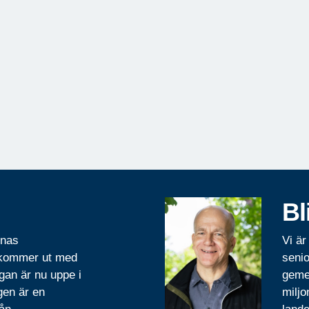
Bl
rnas
Vi är
 kommer ut med
senio
gan är nu uppe i
geme
gen är en
miljo