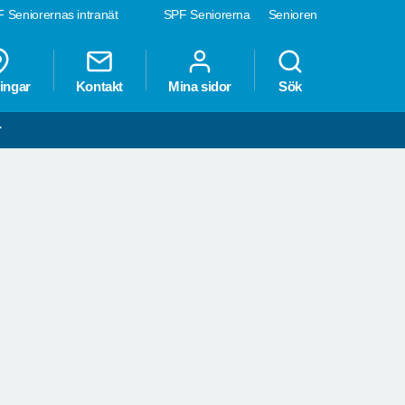
 Seniorernas intranät
SPF Seniorerna
Senioren
ingar
Kontakt
Mina sidor
Sök
r