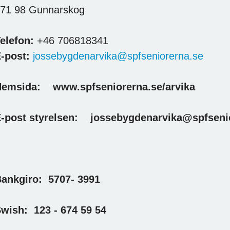
71 98 Gunnarskog
elefon:
+46 706818341
-post:
jossebygdenarvika@spfseniorerna.se
Hemsida:
www.spfseniorerna.se/arvika
-post styrelsen: jossebygdenarvika@spfseni
ankgiro: 5707- 3991
wish: 123 - 674 59 54