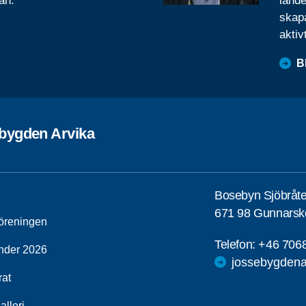
ån.
lande
skapa
aktiv
B
bygden Arvika
Bosebyn Sjöbråt
671 98 Gunnarsk
öreningen
Telefon:
+46 706
nder 2026
jossebygdena
rat
alleri