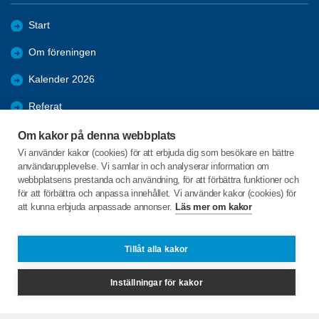
Start
Om föreningen
Kalender 2026
Referat
Bildgalleri
Om kakor på denna webbplats
Vi använder kakor (cookies) för att erbjuda dig som besökare en bättre
Bli medlem
användarupplevelse. Vi samlar in och analyserar information om
webbplatsens prestanda och användning, för att förbättra funktioner och
Förmåner
för att förbättra och anpassa innehållet. Vi använder kakor (cookies) för
att kunna erbjuda anpassade annonser.
Läs mer om kakor
Bosebyn Sjöbråten 3
671 98 Gunnarskog
Tillåt alla kakor
Telefon:
+46 706818341
Inställningar för kakor
jossebygdenarvika@spfseniorerna.se