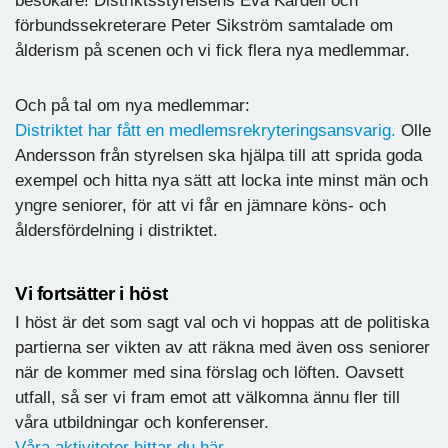
besökare! Distriktsstyrelsens Eva Kardell och
förbundssekreterare Peter Sikström samtalade om
ålderism på scenen och vi fick flera nya medlemmar.
Och på tal om nya medlemmar:
Distriktet har fått en medlemsrekryteringsansvarig.
Olle
Andersson från styrelsen ska hjälpa till att sprida goda
exempel och hitta nya sätt att locka inte minst män och
yngre seniorer, för att vi får en jämnare köns- och
åldersfördelning i distriktet.
Vi fortsätter i höst
I höst är det som sagt val och vi hoppas att de politiska
partierna ser vikten av att räkna med även oss seniorer
när de kommer med sina förslag och löften. Oavsett
utfall, så ser vi fram emot att välkomna ännu fler till
våra utbildningar och konferenser.
Våra aktiviteter hittar du här.