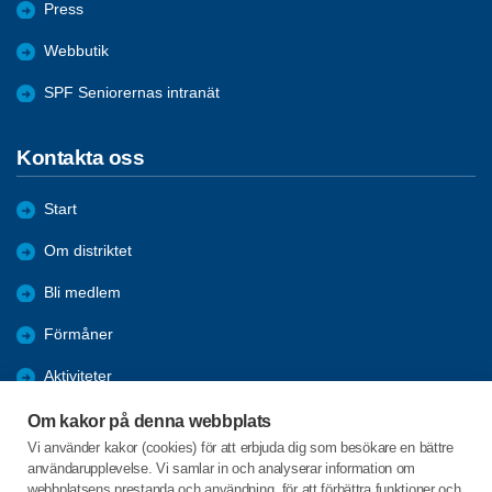
Press
Webbutik
SPF Seniorernas intranät
Kontakta oss
Start
Om distriktet
Bli medlem
Förmåner
Aktiviteter
Nyheter
Om kakor på denna webbplats
Vi använder kakor (cookies) för att erbjuda dig som besökare en bättre
Intranät
användarupplevelse. Vi samlar in och analyserar information om
webbplatsens prestanda och användning, för att förbättra funktioner och