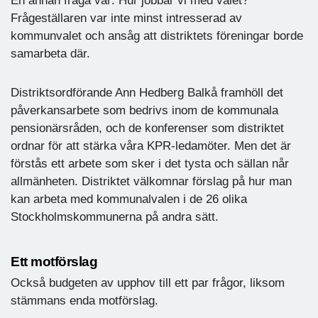
En annan fråga var: Hur jobbar vi med valet?
Frågeställaren var inte minst intresserad av
kommunvalet och ansåg att distriktets föreningar borde
samarbeta där.
Distriktsordförande Ann Hedberg Balkå framhöll det
påverkansarbete som bedrivs inom de kommunala
pensionärsråden, och de konferenser som distriktet
ordnar för att stärka våra KPR-ledamöter. Men det är
förstås ett arbete som sker i det tysta och sällan når
allmänheten. Distriktet välkomnar förslag på hur man
kan arbeta med kommunalvalen i de 26 olika
Stockholmskommunerna på andra sätt.
Ett motförslag
Också budgeten av upphov till ett par frågor, liksom
stämmans enda motförslag.