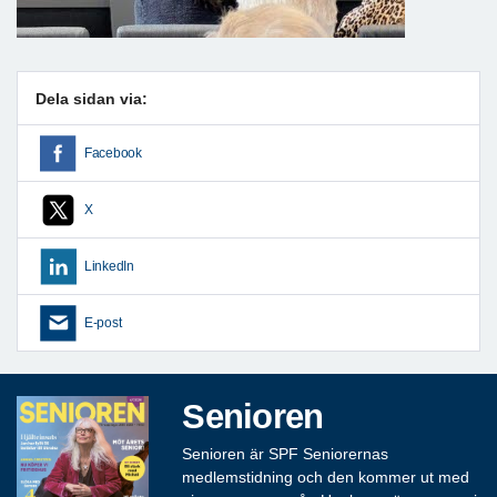
Dela sidan via:
Facebook
X
LinkedIn
E-post
Senioren
Senioren är SPF Seniorernas
medlemstidning och den kommer ut med