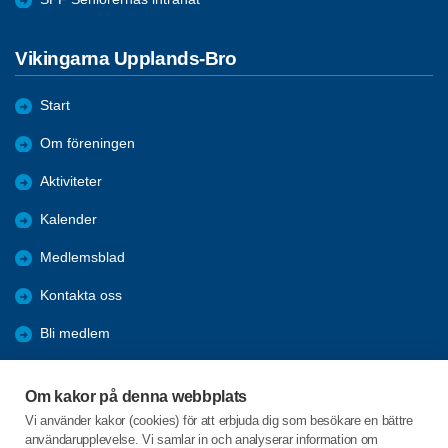
Vikingarna Upplands-Bro
Start
Om föreningen
Aktiviteter
Kalender
Medlemsblad
Kontakta oss
Bli medlem
Övrigt
Om kakor på denna webbplats
Externa länkar
Vi använder kakor (cookies) för att erbjuda dig som besökare en bättre
användarupplevelse. Vi samlar in och analyserar information om
SPF-appen