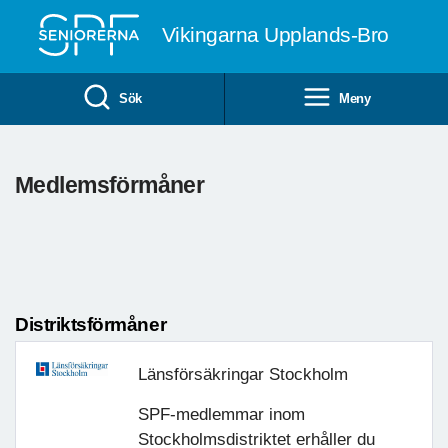
Till övergripande innehåll
Vikingarna Upplands-Bro
Sök
Meny
Medlemsförmåner
Distriktsförmåner
Länsförsäkringar Stockholm
SPF-medlemmar inom
Stockholmsdistriktet erhåller du