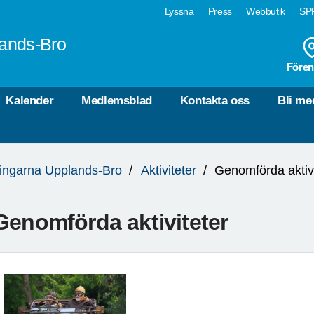
Lyssna
Press
Webbutik
SPF
lands-Bro
Fören
Kalender
Medlemsblad
Kontakta oss
Bli me
kingarna Upplands-Bro
Aktiviteter
Genomförda aktivi
Genomförda aktiviteter