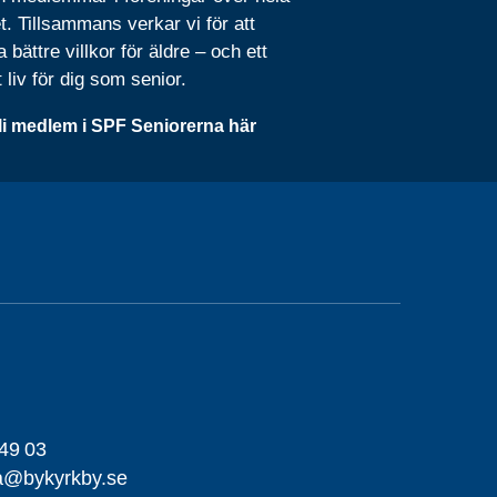
t. Tillsammans verkar vi för att
 bättre villkor för äldre – och ett
t liv för dig som senior.
li medlem i SPF Seniorerna här
49 03
na@bykyrkby.se