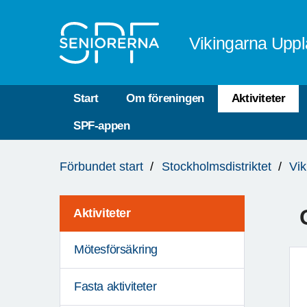
Till övergripande innehåll
Vikingarna Upp
Start
Om föreningen
Aktiviteter
SPF-appen
Du
Förbundet start
Stockholmsdistriktet
Vi
är
här:
Aktiviteter
Mötesförsäkring
Fasta aktiviteter