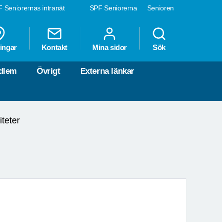
 Seniorernas intranät
SPF Seniorerna
Senioren
ingar
Kontakt
Mina sidor
Sök
dlem
Övrigt
Externa länkar
teter