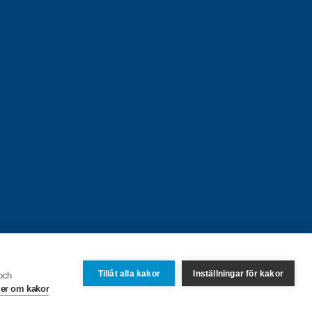
Tillåt alla kakor
Inställningar för kakor
 och
er om kakor