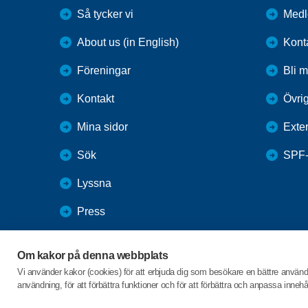
Så tycker vi
Medl
About us (in English)
Kont
Föreningar
Bli 
Kontakt
Övrig
Mina sidor
Exte
Sök
SPF
Lyssna
Press
Webbutik
Om kakor på denna webbplats
SPF Seniorernas intranät
Vi använder kakor (cookies) för att erbjuda dig som besökare en bättre använ
användning, för att förbättra funktioner och för att förbättra och anpassa inne