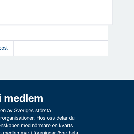
post
i medlem
 en av Sveriges största
rorganisationer. Hos oss delar du
nskapen med närmare en kvarts
n medlemmar i föreningar över hela