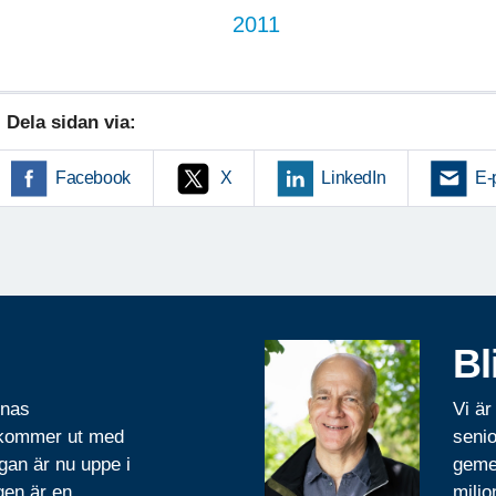
2011
Dela sidan via:
Facebook
X
LinkedIn
E-
Bl
rnas
Vi är
 kommer ut med
senio
gan är nu uppe i
geme
gen är en
miljo