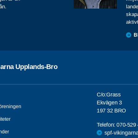
ån.
lande
skapa
aktiv
B
garna Upplands-Bro
C/o:Grass
Ekvägen 3
öreningen
197 32 BRO
iteter
Telefon:
070-529 
nder
spf-vikingar