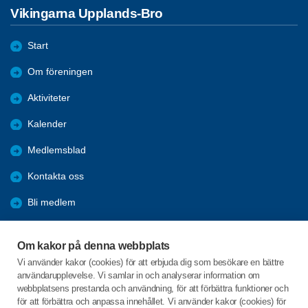
Vikingarna Upplands-Bro
Start
Om föreningen
Aktiviteter
Kalender
Medlemsblad
Kontakta oss
Bli medlem
Övrigt
Om kakor på denna webbplats
Externa länkar
Vi använder kakor (cookies) för att erbjuda dig som besökare en bättre
användarupplevelse. Vi samlar in och analyserar information om
SPF-appen
webbplatsens prestanda och användning, för att förbättra funktioner och
för att förbättra och anpassa innehållet. Vi använder kakor (cookies) för