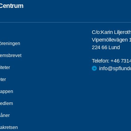
Centrum
C/o:Karin Liljerot
Vipemöllevägen 1
öreningen
224 66 Lund
emsbrevet
Telefon:
+46 731
iteter
info@spflund
ter
appen
medlem
åner
akretsen