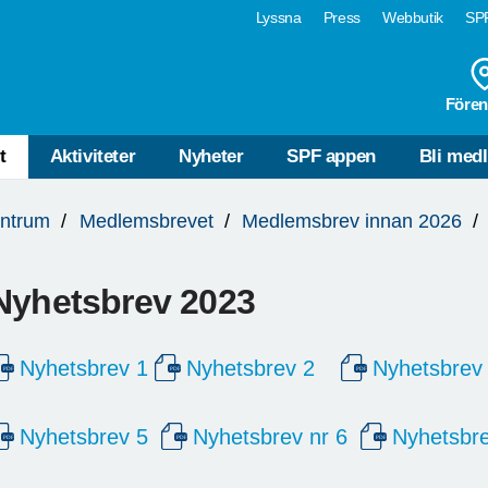
Lyssna
Press
Webbutik
SPF
Fören
t
Aktiviteter
Nyheter
SPF appen
Bli med
ntrum
Medlemsbrevet
Medlemsbrev innan 2026
Nyhetsbrev 2023
Nyhetsbrev 1
Nyhetsbrev 2
Nyhetsbrev
Nyhetsbrev 5
Nyhetsbrev nr 6
Nyhetsbre