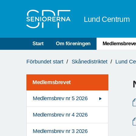
Till övergripande innehåll
Lund Centrum
Start
Om föreningen
Medlemsbreve
Du
Förbundet start
Skånedistriktet
Lund Ce
är
här:
Medlemsbrevet
Medlemsbrev nr 5 2026
Medlemsbrev nr 4 2026
Medlemsbrev nr 3 2026