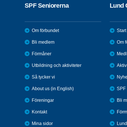
SPF Seniorerna
Lund 
Om förbundet
Start
Bli medlem
Om f
Förmåner
Medl
Utbildning och aktiviteter
Aktiv
Så tycker vi
Nyhe
About us (in English)
SPF 
Föreningar
Bli 
Kontakt
Förm
Mina sidor
Lund