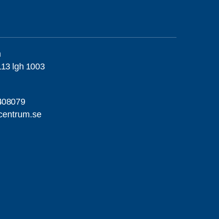
h
13 lgh 1003
408079
centrum.se