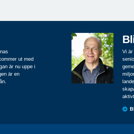
Bl
rnas
Vi är
 kommer ut med
senio
gan är nu uppe i
geme
gen är en
miljo
ån.
lande
skapa
aktiv
B