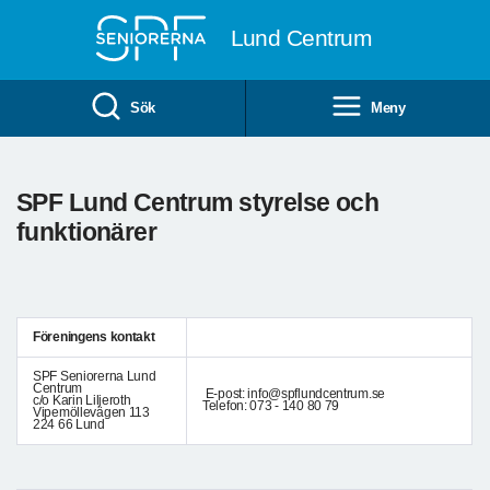
Till övergripande innehåll
Lund Centrum
Sök
Meny
SPF Lund Centrum styrelse och
funktionärer
Föreningens kontakt
SPF Seniorerna Lund
Centrum
E-post: info@spflundcentrum.se
c/o Karin Liljeroth
Telefon: 073 - 140 80 79
Vipemöllevägen 113
224 66 Lund