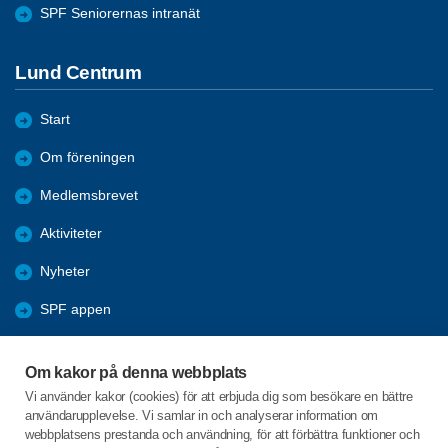
SPF Seniorernas intranät
Lund Centrum
Start
Om föreningen
Medlemsbrevet
Aktiviteter
Nyheter
SPF appen
Bli medlem
Om kakor på denna webbplats
Förmåner
Vi använder kakor (cookies) för att erbjuda dig som besökare en bättre
användarupplevelse. Vi samlar in och analyserar information om
Lundakretsen
webbplatsens prestanda och användning, för att förbättra funktioner och