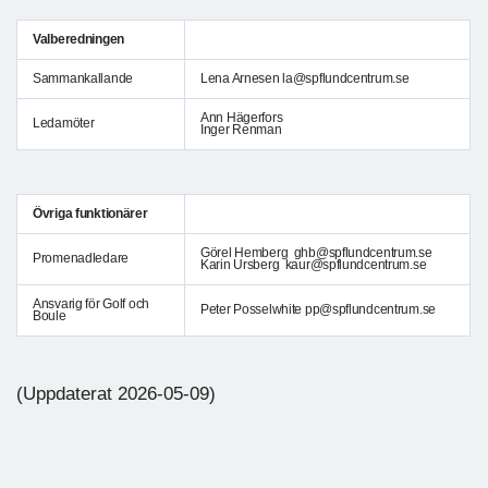
Valberedningen
Sammankallande
Lena Arnesen la@spflundcentrum.se
Ann Hägerfors
Ledamöter
Inger Renman
Övriga funktionärer
Görel Hemberg ghb@spflundcentrum.se
Promenadledare
Karin Ursberg kaur@spflundcentrum.se
Ansvarig för Golf och
Peter Posselwhite pp@spflundcentrum.se
Boule
(Uppdaterat 2026-05-09)