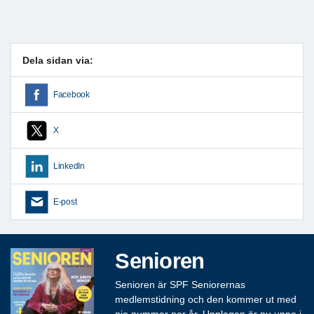
Dela sidan via:
Facebook
X
LinkedIn
E-post
Senioren
Senioren är SPF Seniorernas
medlemstidning och den kommer ut med
nio nummer per år. Upplagan är nu uppe i