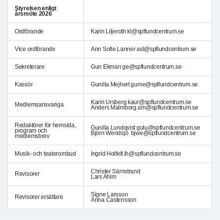
Styrelsen enligt
årsmöte 2026
Ordförande
Karin Liljeroth kl@spflundcentrum.se
Vice ordförande
Ann Sofie Lanner asl@spflundcentrum.se
Sekreterare
Gun Ekman ge@spflundcentrum.se
Kassör
Gunilla Mejhert gume@spflundcentrum.se
Karin Ursberg kaur@spflundcentrum.se
Medlemsansvariga
Anders Malmborg am@spflundcentrum.se
Redaktörer för hemsida,
Gunilla Lundqvist gulu@spflundcentrum.se
program och
Björn Wendsjö bjwe@spflundcentrum.se
medlemsbrev
Musik- och teaterombud
Ingrid Holfelt ih@spflundcentrum.se
Christer Särnstrand
Revisorer
Lars Ahlm
Signe Larsson
Revisorer ersättare
Anna Castensson