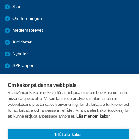
Start
Om föreningen
Medlemsbrevet
Aktiviteter
Nyheter
SPF appen
Bli medlem
Om kakor på denna webbplats
Förmåner
Vi använder kakor (cookies) för att erbjuda dig som besökare en bättre
användarupplevelse. Vi samlar in och analyserar information om
Lundakretsen
webbplatsens prestanda och användning, för att förbättra funktioner och
för att förbättra och anpassa innehållet. Vi använder kakor (cookies) för
att kunna erbjuda anpassade annonser.
Läs mer om kakor
C/o:Karin Liljeroth
Vipemöllevägen 113 lgh 1003
224 66 Lund
Tillåt alla kakor