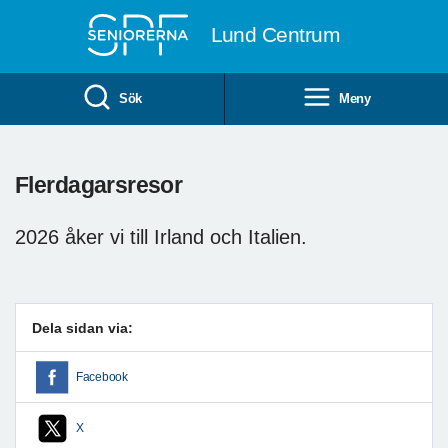
Till övergripande innehåll
Lund Centrum
Sök
Meny
Flerdagarsresor
2026 åker vi till Irland och Italien.
Dela sidan via:
Facebook
X