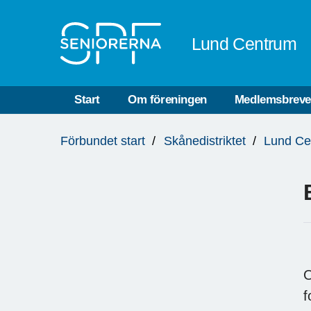
Till övergripande innehåll
Lund Centrum
Start
Om föreningen
Medlemsbreve
Du
Förbundet start
Skånedistriktet
Lund Ce
är
här:
O
f