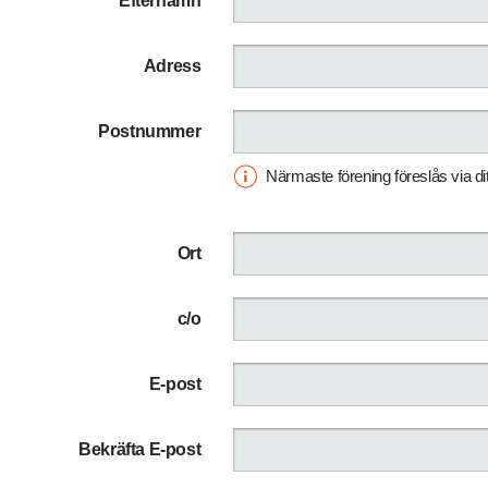
Efternamn
Adress
Postnummer
Närmaste förening föreslås via d
Ort
c/o
E-post
Bekräfta E-post