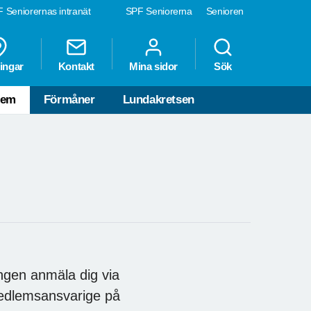
 Seniorernas intranät
SPF Seniorerna
Senioren
ingar
Kontakt
Mina sidor
Sök
lem
Förmåner
Lundakretsen
ngen anmäla dig via
medlemsansvarige på