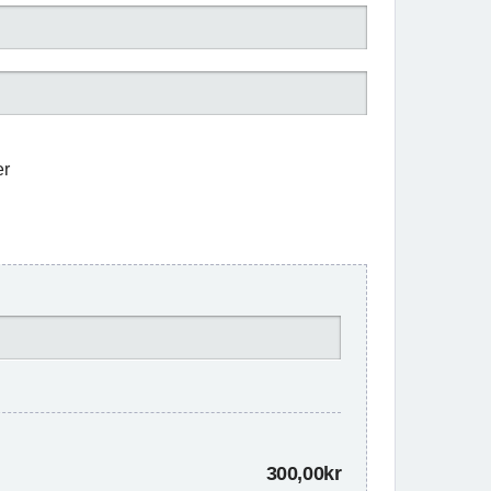
er
300,00kr