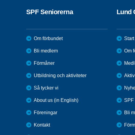
SPF Seniorerna
Lund 
Om förbundet
Start
Bli medlem
Om f
Förmåner
Medl
Utbildning och aktiviteter
Aktiv
Så tycker vi
Nyhe
About us (in English)
SPF 
Föreningar
Bli 
Kontakt
Förm