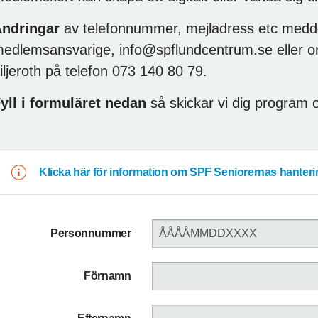
ndringar
av telefonnummer, mejladress etc meddel
edlemsansvarige, info@spflundcentrum.se eller o
iljeroth på telefon 073 140 80 79.
yll i formuläret nedan
så skickar vi dig program o
Klicka här för information om SPF Seniorernas hanter
Personnummer
Förnamn