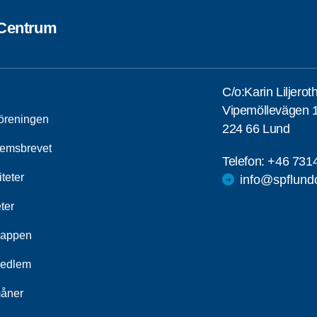
Centrum
C/o:Karin Liljerot
Vipemöllevägen 1
öreningen
224 66 Lund
emsbrevet
Telefon:
+46 731
iteter
info@spflund
ter
appen
medlem
åner