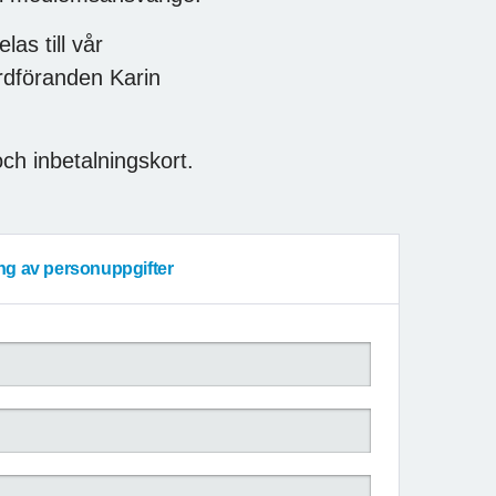
as till vår
rdföranden Karin
ch inbetalningskort.
ing av personuppgifter