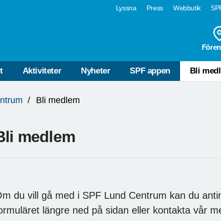
Lyssna
Press
Webbutik
SPF
Fören
t
Aktiviteter
Nyheter
SPF appen
Bli med
ntrum
Bli medlem
Bli medlem
m du vill gå med i SPF Lund Centrum kan du anti
ormuläret längre ned på sidan eller kontakta vår 