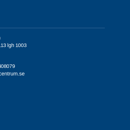
h
13 lgh 1003
408079
centrum.se