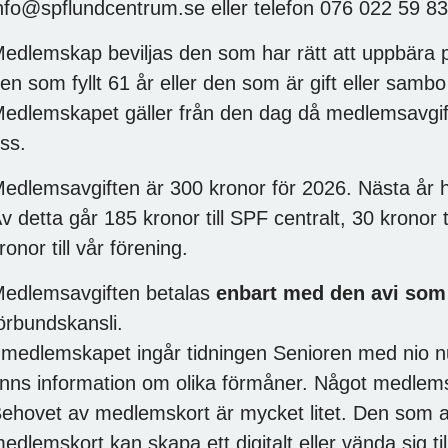
nfo@spflundcentrum.se eller telefon 076 022 59 83
edlemskap beviljas den som har rätt att uppbära 
en som fyllt 61 år eller den som är gift eller sam
edlemskapet gäller från den dag då medlemsavgift
ss.
edlemsavgiften är 300 kronor för 2026. Nästa år höj
v detta går 185 kronor till SPF centralt, 30 kronor t
ronor till vår förening.
edlemsavgiften betalas
enbart med den avi som
örbundskansli.
 medlemskapet ingår tidningen Senioren med nio 
inns information om olika förmåner. Något medlems
ehovet av medlemskort är mycket litet. Den som a
edlemskort kan skapa ett digitalt eller vända sig t