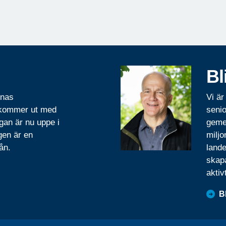
Bl
rnas
Vi är
 kommer ut med
senio
gan är nu uppe i
geme
gen är en
miljo
ån.
lande
skapa
aktiv
B