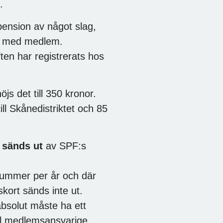
.
pension av något slag,
bo med medlem.
en har registrerats hos
s det till 350 kronor.
ill Skånedistriktet och 85
 sänds ut
av SPF:s
nummer per år och där
kort sänds inte ut.
bsolut måste ha ett
ill medlemsansvarige.