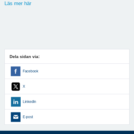
Läs mer här
Dela sidan via:
Facebook
X
LinkedIn
E-post