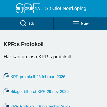
Till övergripande innehåll
S:t Olof Norrköping
Sök
Meny
KPR:s Protokoll
Här kan du läsa KPR:s protokoll.
KPR:protokoll 26 februari 2026
Bilagor till prot KPR 29 nov 2025
KPR Protokoll 19 november 2025