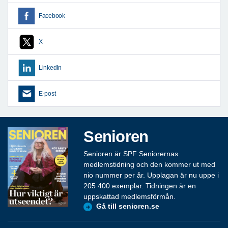
Facebook
X
LinkedIn
E-post
Senioren
Senioren är SPF Seniorernas
medlemstidning och den kommer ut med
nio nummer per år. Upplagan är nu uppe i
205 400 exemplar. Tidningen är en
uppskattad medlemsförmån.
Gå till senioren.se