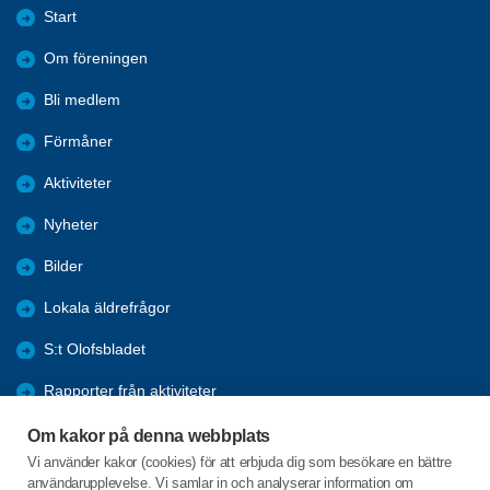
Start
Om föreningen
Bli medlem
Förmåner
Aktiviteter
Nyheter
Bilder
Lokala äldrefrågor
S:t Olofsbladet
Rapporter från aktiviteter
Historia
Om kakor på denna webbplats
Vi använder kakor (cookies) för att erbjuda dig som besökare en bättre
IT-Tips/Lathundar
användarupplevelse. Vi samlar in och analyserar information om