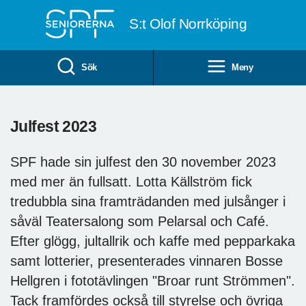
Till övergripande innehåll
S:t Olof Norrköping
Sök
Meny
Julfest 2023
SPF hade sin julfest den 30 november 2023
med mer än fullsatt. Lotta Källström fick
tredubbla sina framträdanden med julsånger i
såväl Teatersalong som Pelarsal och Café.
Efter glögg, jultallrik och kaffe med pepparkaka
samt lotterier, presenterades vinnaren Bosse
Hellgren i fototävlingen "Broar runt Strömmen".
Tack framfördes också till styrelse och övriga