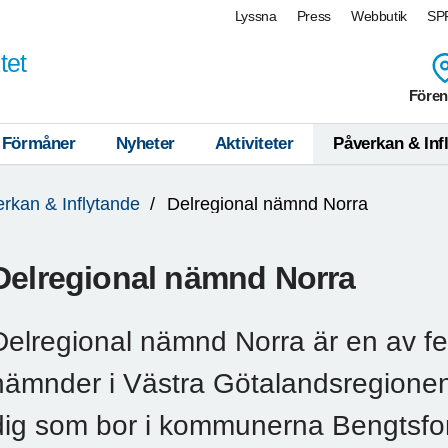
Lyssna
Press
Webbutik
SPF
tet
Fören
Förmåner
Nyheter
Aktiviteter
Påverkan & Inf
rkan & Inflytande
Delregional nämnd Norra
Delregional nämnd Norra
Delregional nämnd Norra är en av f
nämnder i Västra Götalandsregione
dig som bor i kommunerna Bengtsfor