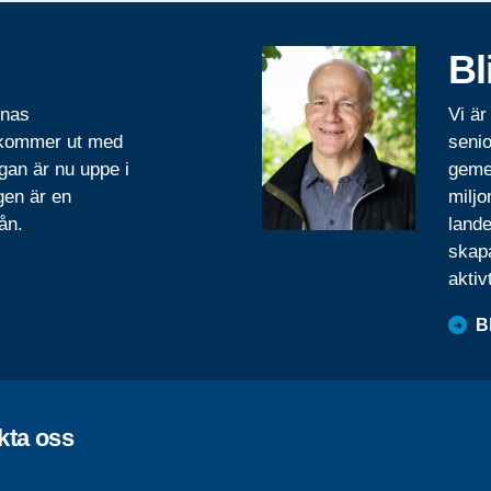
Bl
rnas
Vi är
 kommer ut med
senio
gan är nu uppe i
geme
gen är en
miljo
ån.
lande
skapa
aktiv
B
kta oss