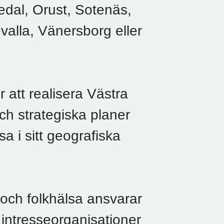
edal, Orust, Sotenäs,
valla, Vänersborg eller
 att realisera Västra
h strategiska planer
a i sitt geografiska
och folkhälsa ansvarar
ntresseorganisationer