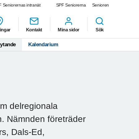
 Seniorernas intranät
SPF Seniorerna
Senioren
ingar
Kontakt
Mina sidor
Sök
lytande
Kalendarium
em delregionala
n. Nämnden företräder
s, Dals-Ed,