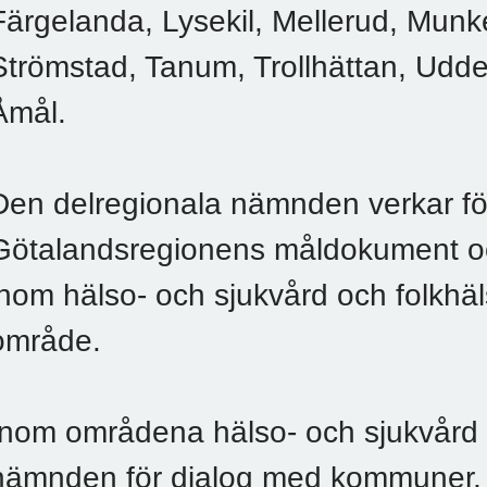
Färgelanda, Lysekil, Mellerud, Munk
Strömstad, Tanum, Trollhättan, Udde
Åmål.
Den delregionala nämnden verkar för
Götalandsregionens måldokument oc
inom hälso- och sjukvård och folkhäls
område.
Inom områdena hälso- och sjukvård 
nämnden för dialog med kommuner, i