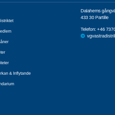
Dalahems gångv
433 30 Partille
striktet
Telefon:
+46 737
medlem
vgvastradistr
åner
ter
iteter
rkan & Inflytande
ndarium