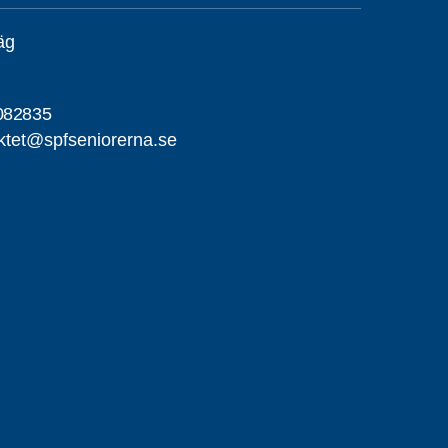
äg
082835
iktet@spfseniorerna.se