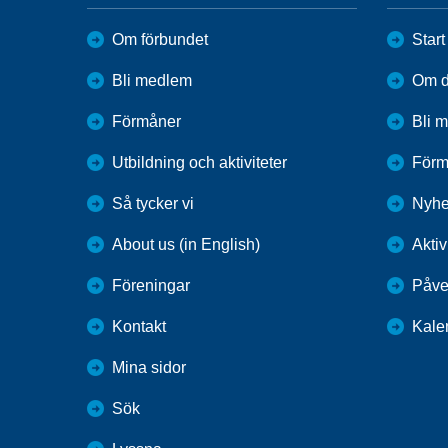
Om förbundet
Start
Bli medlem
Om di
Förmåner
Bli 
Utbildning och aktiviteter
Förm
Så tycker vi
Nyhe
About us (in English)
Aktiv
Föreningar
Påve
Kontakt
Kale
Mina sidor
Sök