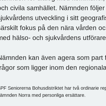
och civila samhället. Nämnden följer
sjukvårdens utveckling i sitt geogr
särskilt fokus på den nära vården o
med hälso- och sjukvårdens utföra
Nämnden kan även agera som part fö
frågor som ligger inom den regiona
PF Seniorerna Bohusdistriktet har två ordinarie re
ämnden Norra med personliga ersättare.