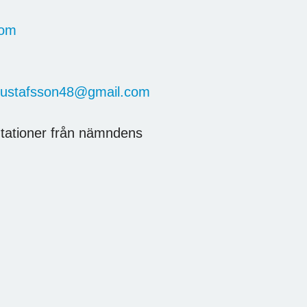
com
t.gustafsson48@gmail.com
ntationer från nämndens