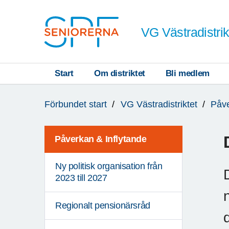
Till övergripande innehåll
VG Västradistrik
Start
Om distriktet
Bli medlem
Du
Förbundet start
VG Västradistriktet
Påve
är
här:
Påverkan & Inflytande
Ny politisk organisation från
2023 till 2027
Regionalt pensionärsråd