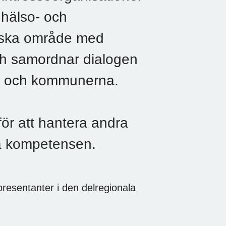
 hälso- och
afiska område med
ch samordnar dialogen
re och kommunerna.
r att hantera andra
la kompetensen.
presentanter i den delregionala