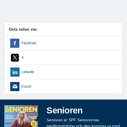
Dela sidan via:
Facebook
X
LinkedIn
E-post
Senioren
Senioren är SPF Seniorernas
medlemstidning och den kommer ut med