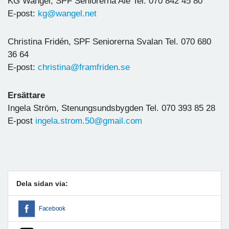
KG Wangel, SPF Seniorerna Ale Tel. 070 842 45 80
E-post:
kg@wangel.net
Christina Fridén, SPF Seniorerna Svalan Tel. 070 680
36 64
E-post:
christina@framfriden.se
Ersättare
Ingela Ström, Stenungsundsbygden Tel. 070 393 85 28
E-post
ingela.strom.50@gmail.com
Dela sidan via:
Facebook