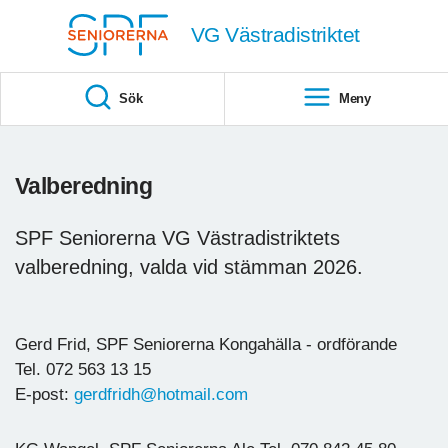
Till övergripande innehåll
VG Västradistriktet
Sök
Meny
Valberedning
SPF Seniorerna VG Västradistriktets
valberedning, valda vid stämman 2026.
Gerd Frid, SPF Seniorerna Kongahälla - ordförande
Tel. 072 563 13 15
E-post:
gerdfridh@hotmail.com