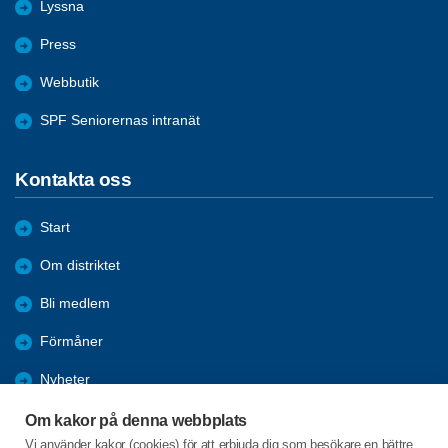
Lyssna
Press
Webbutik
SPF Seniorernas intranät
Kontakta oss
Start
Om distriktet
Bli medlem
Förmåner
Nyheter
Aktiviteter
Om kakor på denna webbplats
Vi använder kakor (cookies) för att erbjuda dig som besökare en bättre