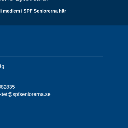
li medlem i SPF Seniorerna här
äg
082835
iktet@spfseniorerna.se