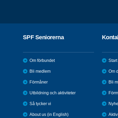
SPF Seniorerna
Konta
Om förbundet
Start
Bli medlem
Om di
Förmåner
Bli 
Utbildning och aktiviteter
Förm
Så tycker vi
Nyhe
About us (in English)
Aktiv