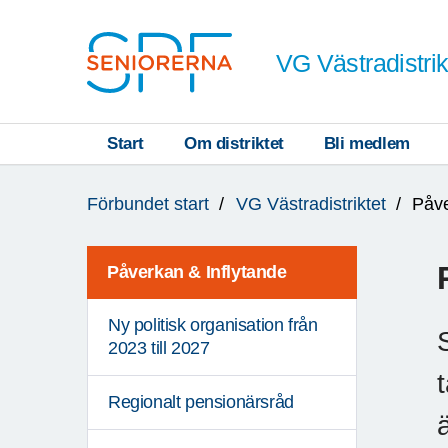
Till övergripande innehåll
VG Västradistrik
Start
Om distriktet
Bli medlem
Du
Förbundet start
VG Västradistriktet
Påve
är
här:
Påverkan & Inflytande
Ny politisk organisation från
2023 till 2027
Regionalt pensionärsråd