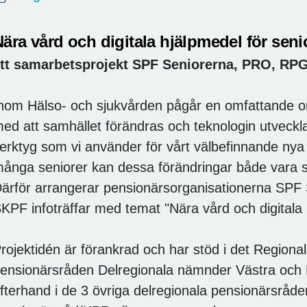
ära vård och digitala hjälpmedel för seni
tt samarbetsprojekt SPF Seniorerna, PRO, RP
nom Hälso- och sjukvården pågår en omfattande omst
ed att samhället förändras och teknologin utveckl
erktyg som vi använder för vårt välbefinnande nya 
ånga seniorer kan dessa förändringar både vara
ärför arrangerar pensionärsorganisationerna SP
KPF infoträffar med temat "Nära vård och digitala 
rojektidén är förankrad och har stöd i det Regiona
ensionärsråden Delregionala nämnder Västra och N
fterhand i de 3 övriga delregionala pensionärsr