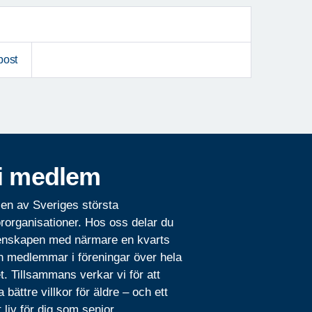
post
i medlem
 en av Sveriges största
rorganisationer. Hos oss delar du
nskapen med närmare en kvarts
n medlemmar i föreningar över hela
t. Tillsammans verkar vi för att
 bättre villkor för äldre – och ett
t liv för dig som senior.