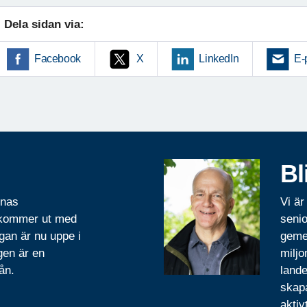
Dela sidan via:
Facebook
X
LinkedIn
E-
Bl
rnas
Vi är
 kommer ut med
senio
gan är nu uppe i
geme
gen är en
miljo
ån.
lande
skapa
aktiv