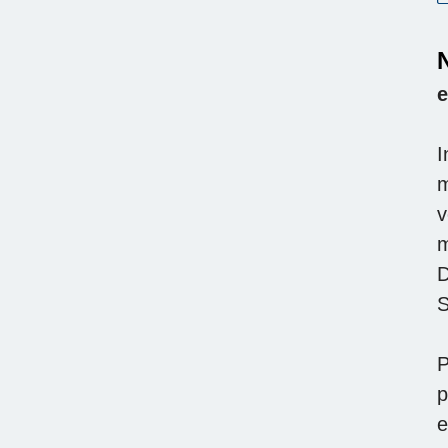
N
e
I
m
v
m
D
S
P
p
e