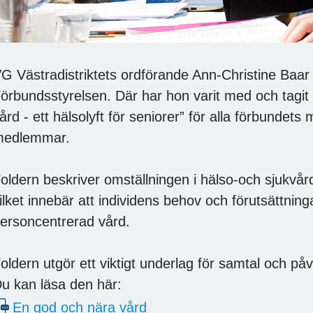
G Västradistriktets ordförande Ann-Christine Baar
örbundsstyrelsen. Där har hon varit med och tagit
ård - ett hälsolyft för seniorer” för alla förbunde
medlemmar.
oldern beskriver omställningen i hälso-och sjukv
ilket innebär att individens behov och förutsättninga
ersoncentrerad vård.
oldern utgör ett viktigt underlag för samtal och p
u kan läsa den här:
En god och nära vård