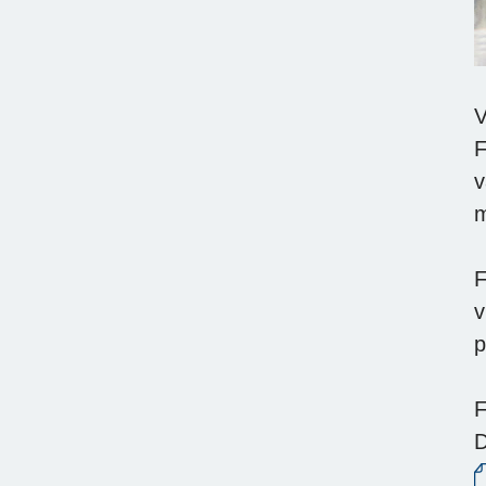
V
F
v
F
v
p
F
D