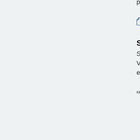
p
S
V
e
Kl