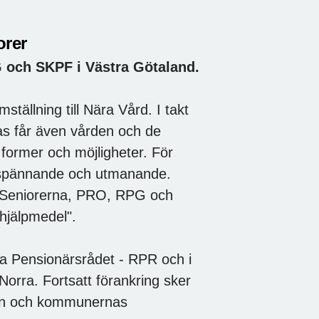
orer
G och SKPF i Västra Götaland.
ällning till Nära Vård. I takt
as får även vården och de
former och möjligheter. För
 spännande och utmanande.
F Seniorerna, PRO, RPG och
hjälpmedel".
la Pensionärsrådet - RPR och i
orra. Fortsatt förankring sker
åden och kommunernas