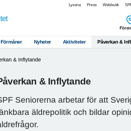
Lyssna
Press
Webbutik
SPF
tet
Fören
Förmåner
Nyheter
Aktiviteter
Påverkan & Inf
rkan & Inflytande
Påverkan & Inflytande
SPF Seniorerna arbetar för att Sver
tänkbara äldrepolitik och bildar opinio
äldrefrågor.