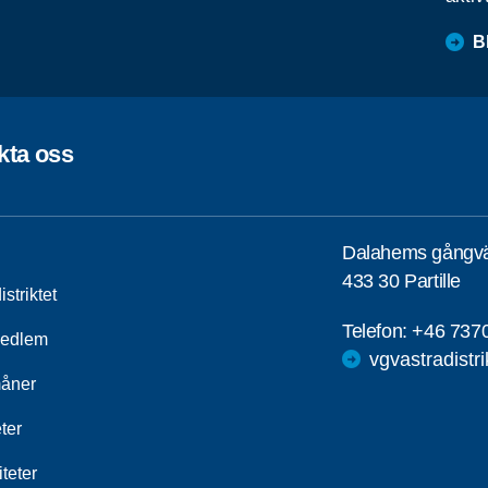
B
kta oss
Dalahems gångv
433 30 Partille
striktet
Telefon:
+46 737
medlem
vgvastradistr
åner
ter
iteter