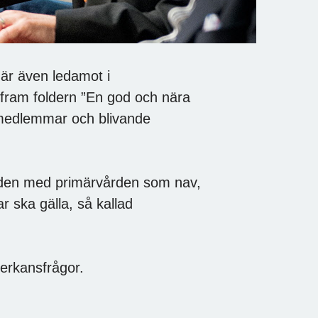
 är även ledamot i
 fram foldern ”En god och nära
ts medlemmar och blivande
ården med primärvården som nav,
r ska gälla, så kallad
åverkansfrågor.