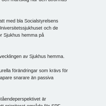
att med bla Socialstyrelsens
Universitetssjukhuset och de
för Sjukhus hemma på
utvecklingen av Sjukhus hemma.
urella förändringar som krävs för
skapare snarare än passiva
rståendeperspektivet är