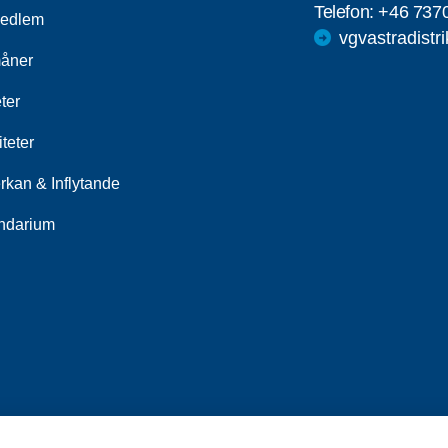
Telefon:
+46 737
medlem
vgvastradistr
åner
ter
iteter
rkan & Inflytande
ndarium