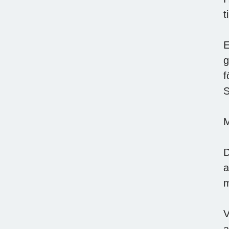
t
E
g
f
S
M
D
a
m
V