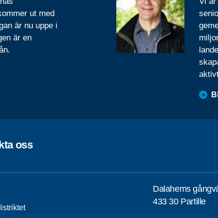
rnas
Vi är
 kommer ut med
senio
gan är nu uppe i
geme
gen är en
miljo
ån.
lande
skapa
aktiv
B
kta oss
Dalahems gångv
433 30 Partille
striktet