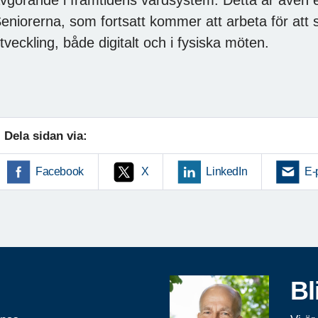
vgörande i framtidens vårdsystem. Detta är även e
eniorerna, som fortsatt kommer att arbeta för att 
tveckling, både digitalt och i fysiska möten.
Dela sidan via:
Facebook
X
LinkedIn
E-
Bl