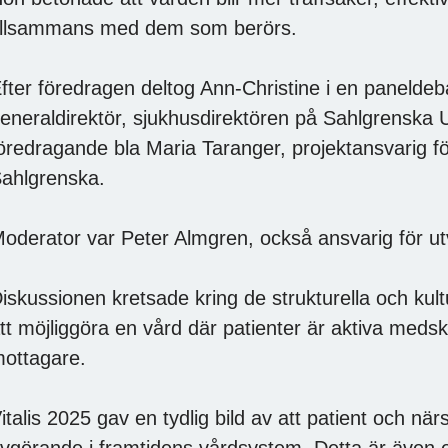
illsammans med dem som berörs.
fter föredragen deltog Ann-Christine i en paneldeb
eneraldirektör, sjukhusdirektören på Sahlgrenska 
öredragande bla Maria Taranger, projektansvarig 
ahlgrenska.
oderator var Peter Almgren, också ansvarig för 
iskussionen kretsade kring de strukturella och kult
tt möjliggöra en vård där patienter är aktiva med
ottagare.
italis 2025 gav en tydlig bild av att patient och nä