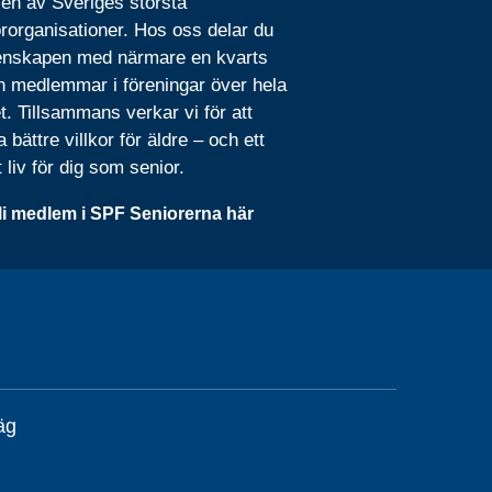
 en av Sveriges största
rorganisationer. Hos oss delar du
nskapen med närmare en kvarts
n medlemmar i föreningar över hela
t. Tillsammans verkar vi för att
 bättre villkor för äldre – och ett
t liv för dig som senior.
li medlem i SPF Seniorerna här
äg