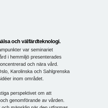
älsa och välfärdteknologi.
mpunkter var seminariet
ård i hemmiljö presenterades
rsoncentrerad och nära vård.
Oslo, Karolinska och Sahlgrenska
gsidéer inom området.
ktiga perspektivet om att
ng och genomförande av vården.
iv och mänsklig när den utformas