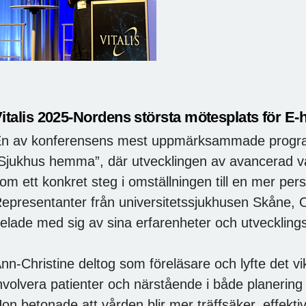
italis 2025-Nordens största mötesplats för E-h
n av konferensens mest uppmärksammade progra
Sjukhus hemma”, där utvecklingen av avancerad v
om ett konkret steg i omställningen till en mer pe
epresentanter från universitetssjukhusen Skåne, 
elade med sig av sina erfarenheter och utvecklin
nn-Christine deltog som föreläsare och lyfte det vi
nvolvera patienter och närstående i både planeri
on betonade att vården blir mer träffsäker, effekt