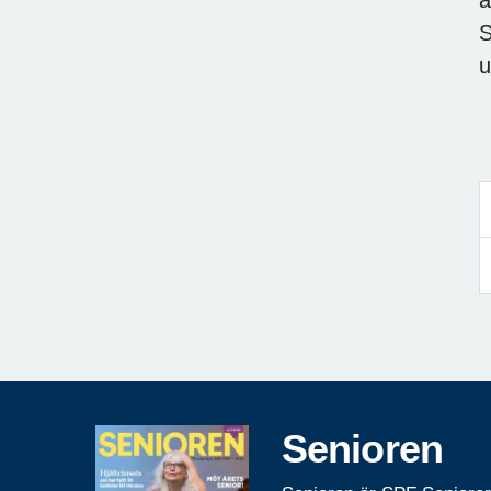
a
S
u
Senioren