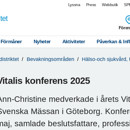
Lyssna
Press
Webbutik
SPF
tet
Fören
Förmåner
Nyheter
Aktiviteter
Påverkan & Inf
istriktet
Bevakningsområden
Hälso-och sjukvård,
Vitalis konferens 2025
Ann-Christine medverkade i årets Vi
Svenska Mässan i Göteborg. Konfer
maj, samlade beslutsfattare, profess