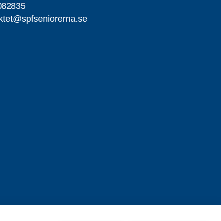
082835
iktet@spfseniorerna.se