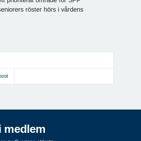
tt prioriterat område för SPF
seniorers röster hörs i vårdens
post
i medlem