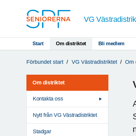
Till övergripande innehåll
VG Västradistrik
Start
Om distriktet
Bli medlem
Du
Förbundet start
VG Västradistriktet
Om d
är
här:
Om distriktet
Kontakta oss
Nytt från VG Västradistriktet
Stadgar