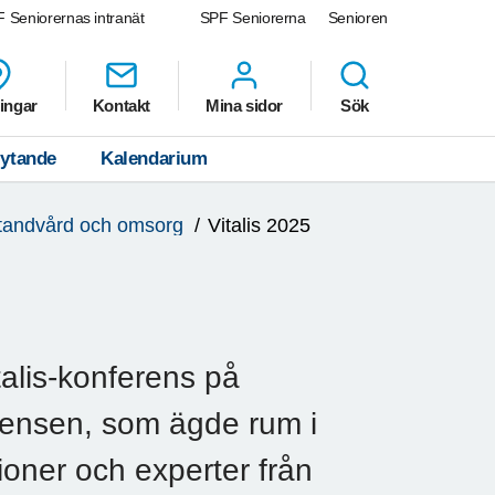
 Seniorernas intranät
SPF Seniorerna
Senioren
ingar
Kontakt
Mina sidor
Sök
lytande
Kalendarium
 tandvård och omsorg
Vitalis 2025
talis-konferens på
ensen, som ägde rum i
ioner och experter från