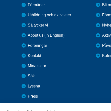
Förmåner
Bli 
Utbildning och aktiviteter
Förm
Så tycker vi
Nyhe
About us (in English)
Aktiv
Föreningar
Påve
Kontakt
Kale
Mina sidor
Sök
Lyssna
Press
Webbutik