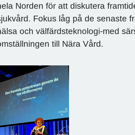
hela Norden för att diskutera framti
sjukvård. Fokus låg på de senaste 
hälsa och välfärdsteknologi-med sär
omställningen till Nära Vård.