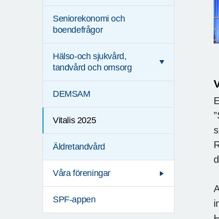
Seniorekonomi och
boendefrågor
Hälso-och sjukvård,
tandvård och omsorg
V
DEMSAM
E
”
Vitalis 2025
s
R
Äldretandvård
d
Våra föreningar
A
SPF-appen
i
H