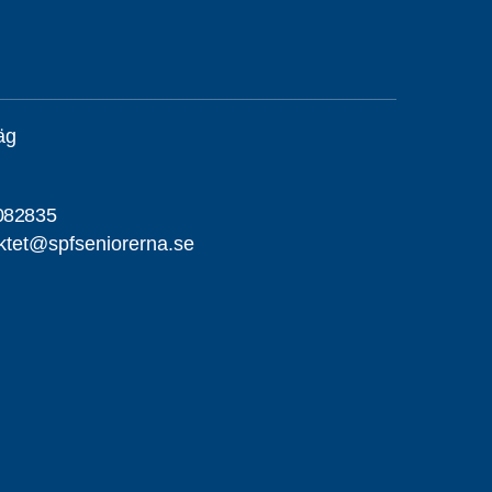
äg
082835
iktet@spfseniorerna.se