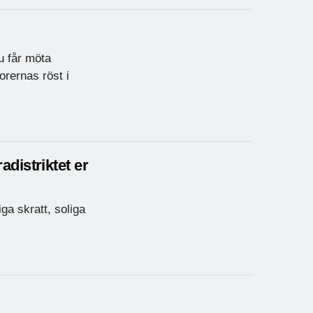
u får möta
orernas röst i
distriktet er
ga skratt, soliga