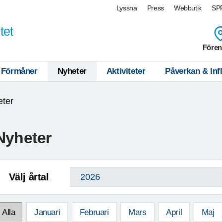
Lyssna
Press
Webbutik
SPF
tet
Fören
Förmåner
Nyheter
Aktiviteter
Påverkan & Inf
eter
Nyheter
Välj årtal
Alla
Januari
Februari
Mars
April
Maj