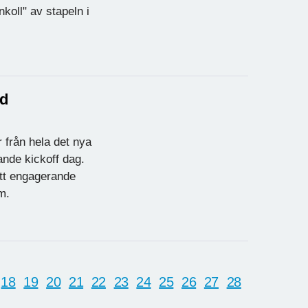
oll" av stapeln i
ed
 från hela det nya
ande kickoff dag.
ett engagerande
m.
18
19
20
21
22
23
24
25
26
27
28