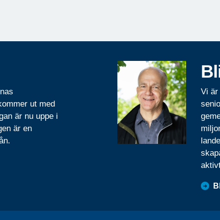
Bl
rnas
Vi är
 kommer ut med
senio
gan är nu uppe i
geme
gen är en
miljo
ån.
lande
skapa
aktiv
B