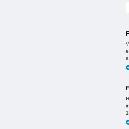
F
V
e
s
F
H
i
1