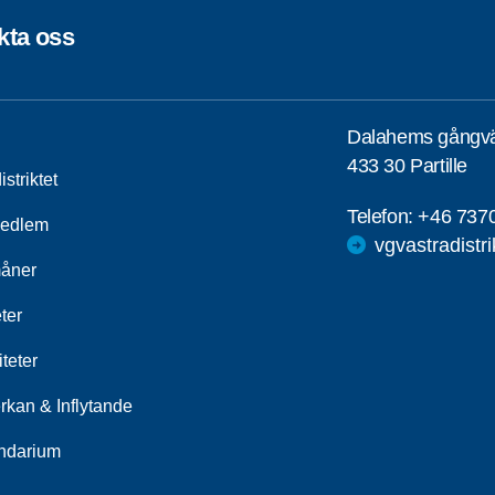
kta oss
Dalahems gångv
433 30 Partille
striktet
Telefon:
+46 737
medlem
vgvastradistr
åner
ter
iteter
rkan & Inflytande
ndarium