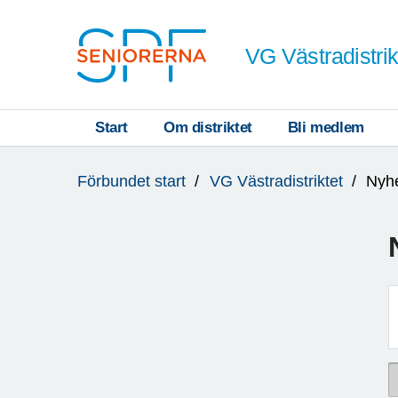
Till övergripande innehåll
VG Västradistrik
Start
Om distriktet
Bli medlem
Du
Förbundet start
VG Västradistriktet
Nyh
är
här: