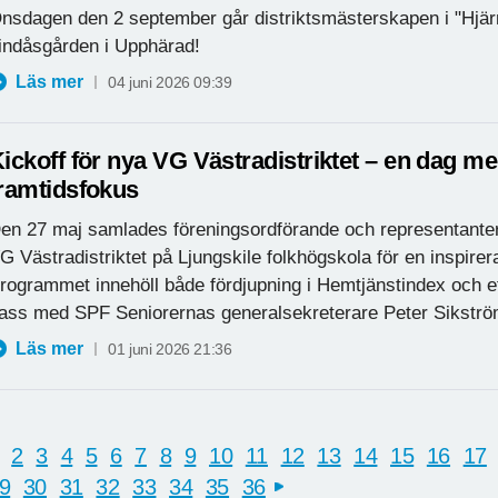
nsdagen den 2 september går distriktsmästerskapen i "Hjärnk
indåsgården i Upphärad!
Läs mer
04 juni 2026 09:39
ickoff för nya VG Västradistriktet – en dag m
ramtidsfokus
en 27 maj samlades föreningsordförande och representanter
G Västradistriktet på Ljungskile folkhögskola för en inspirer
rogrammet innehöll både fördjupning i Hemtjänstindex och 
ass med SPF Seniorernas generalsekreterare Peter Sikströ
Läs mer
01 juni 2026 21:36
2
3
4
5
6
7
8
9
10
11
12
13
14
15
16
17
9
30
31
32
33
34
35
36
next