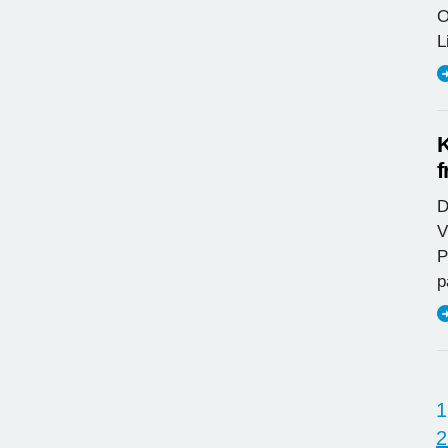
O
L
K
f
D
V
P
p
1
2