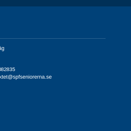
äg
082835
iktet@spfseniorerna.se