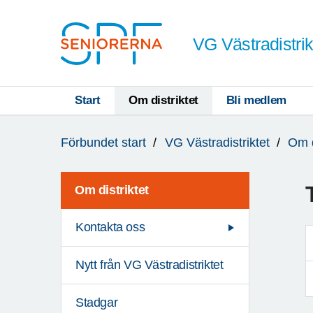
Till övergripande innehåll
VG Västradistrik
Start
Om distriktet
Bli medlem
Du
Förbundet start
VG Västradistriktet
Om d
är
här:
Om distriktet
Kontakta oss
Nytt från VG Västradistriktet
Stadgar