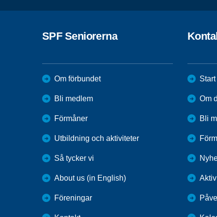
SPF Seniorerna
Konta
Om förbundet
Start
Bli medlem
Om di
Förmåner
Bli 
Utbildning och aktiviteter
Förm
Så tycker vi
Nyhe
About us (in English)
Aktiv
Föreningar
Påve