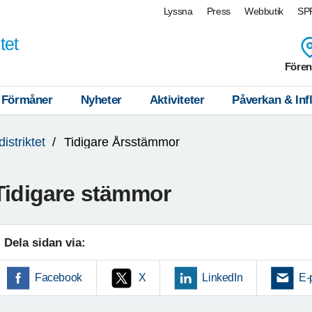
Lyssna
Press
Webbutik
SPF
tet
Fören
Förmåner
Nyheter
Aktiviteter
Påverkan & Inf
istriktet
Tidigare Årsstämmor
Tidigare stämmor
Dela sidan via:
Facebook
X
LinkedIn
E-