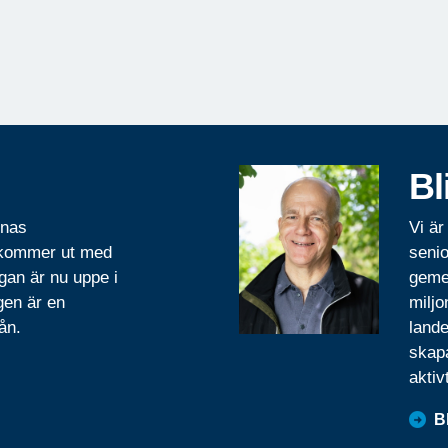
Bl
rnas
Vi är
 kommer ut med
senio
gan är nu uppe i
geme
gen är en
miljo
ån.
lande
skapa
aktiv
B