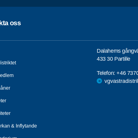
kta oss
Dalahems gångv
433 30 Partille
striktet
Telefon:
+46 737
medlem
vgvastradistr
åner
ter
iteter
rkan & Inflytande