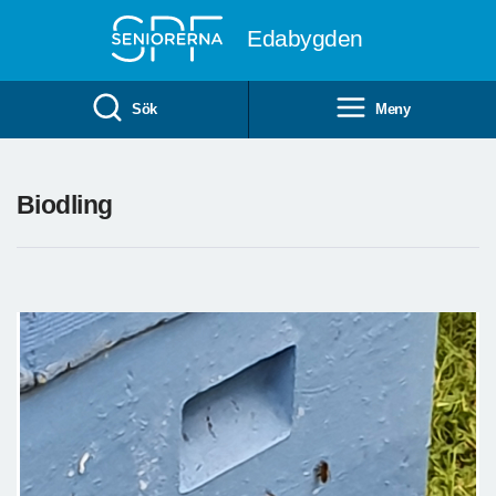
Till övergripande innehåll
Edabygden
Sök
Meny
Biodling