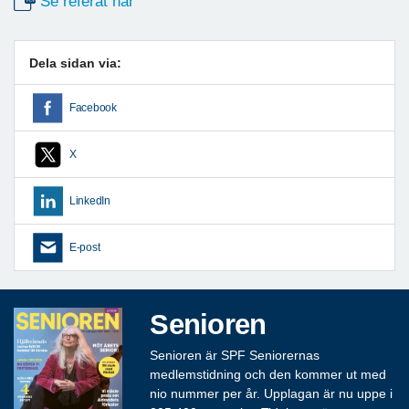
Se referat här
Dela sidan via:
Facebook
X
LinkedIn
E-post
Senioren
Senioren är SPF Seniorernas
medlemstidning och den kommer ut med
nio nummer per år. Upplagan är nu uppe i