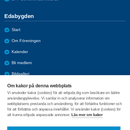
Edabygden
Start
Om Föreningen
Kalender
Bli medlem
Bildgalleri
Aktiviteter
Om kakor på denna webbplats
Vi använder kakor (cookies) för att erbjuda dig som besökare en bättre
Referat
användarupplevelse. Vi samlar in och analyserar information om
webbplatsens prestanda och användning, för att förbättra funktioner och
Länkar
för att förbättra och anpassa innehållet. Vi använder kakor (cookies) för
att kunna erbjuda anpassade annonser.
Läs mer om kakor
Bollgatan 7