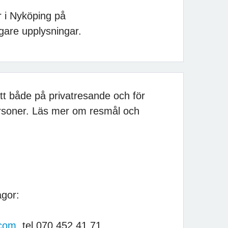
 i Nyköping på
igare upplysningar.
att både på privatresande och för
ersoner. Läs mer om resmål och
ågor:
.com
, tel 070 452 41 71