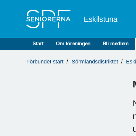
Till övergripande innehåll
Eskilstuna
Start
Om föreningen
Bli medlem
Du
Förbundet start
Sörmlandsdistriktet
Esk
är
här: