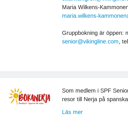
Maria Wilkens-Kammone
maria.wilkens-kammonen@
Gruppbokning är öppen:
senior@vikingline.com
, t
Som medlem i SPF Senior
resor till Nerja på spansk
Läs mer