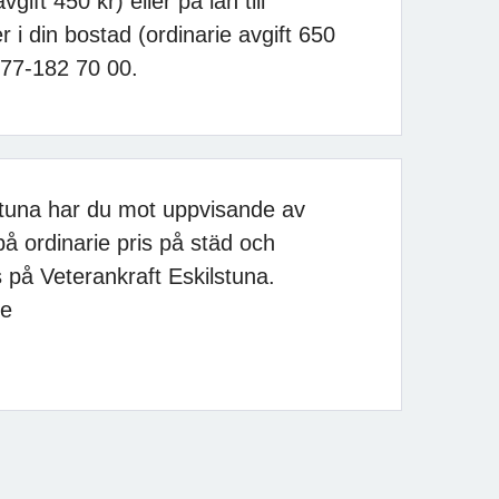
gift 450 kr) eller på lån till
i din bostad (ordinarie avgift 650
077-182 70 00.
tuna har du mot uppvisande av
 ordinarie pris på städ och
på Veterankraft Eskilstuna.
se