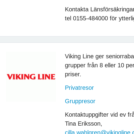
Kontakta Länsförsäkringar
tel 0155-484000 för ytterl
Viking Line ger seniorrab
grupper från 8 eller 10 p
priser.
Privatresor
Gruppresor
Kontaktuppgifter vid ev fr
Tina Eriksson,
cilla.wahlgren@vikingline