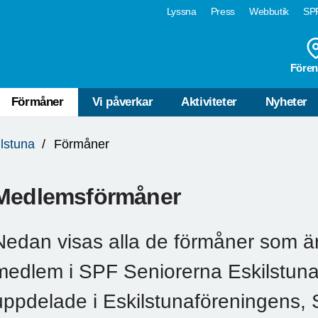
Lyssna
Press
Webbutik
SPF
Fören
Förmåner
Vi påverkar
Aktiviteter
Nyheter
ilstuna
Förmåner
Medlemsförmåner
Nedan visas alla de förmåner som är 
medlem i SPF Seniorerna Eskilstun
uppdelade i Eskilstunaföreningens, 