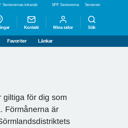
 Seniorernas intranät
SPF Seniorerna
Senioren
ingar
Kontakt
Mina sidor
Sök
Favoriter
Länkar
giltiga för dig som
a. Förmånerna är
Sörmlandsdistriktets