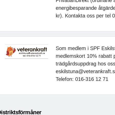
PrivatlånDirekt (ordinarie av
energibesparande åtgärder 
kr). Kontakta oss per tel 
Som medlem i SPF Eskils
medlemskort 10% rabatt på
trädgårdsuppdrag hos oss 
eskilstuna@veterankraft.
Telefon: 016-316 12 71
istriktsförmåner