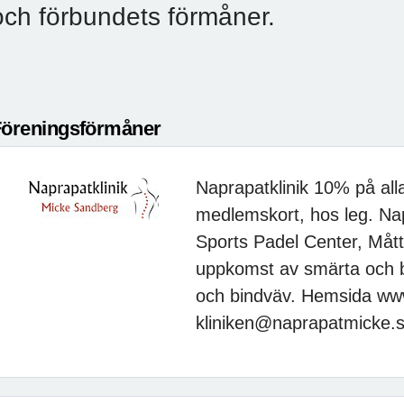
och förbundets förmåner.
Föreningsförmåner
Naprapatklinik 10% på al
medlemskort, hos leg. Na
Sports Padel Center, Måt
uppkomst av smärta och b
och bindväv. Hemsida ww
kliniken@naprapatmicke.s