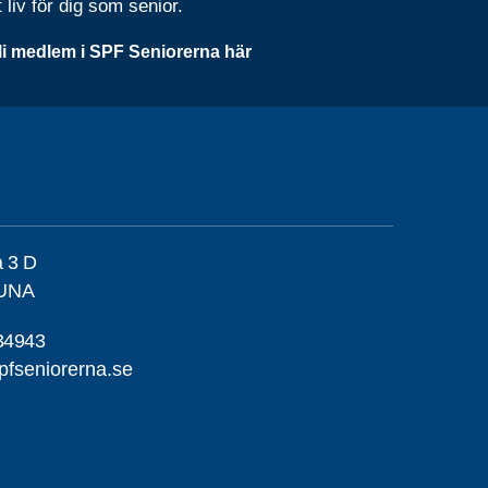
t liv för dig som senior.
li medlem i SPF Seniorerna här
a 3 D
TUNA
34943
pfseniorerna.se