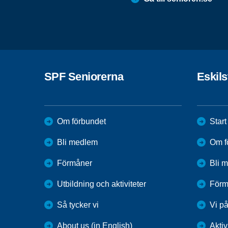
SPF Seniorerna
Eskil
Om förbundet
Start
Bli medlem
Om f
Förmåner
Bli 
Utbildning och aktiviteter
Förm
Så tycker vi
Vi p
About us (in English)
Aktiv