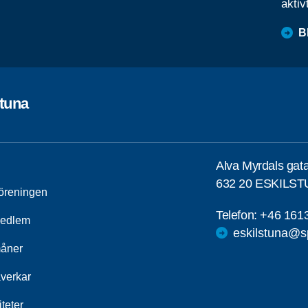
aktiv
B
stuna
Alva Myrdals gat
632 20 ESKILS
öreningen
Telefon:
+46 161
medlem
eskilstuna@s
åner
åverkar
iteter