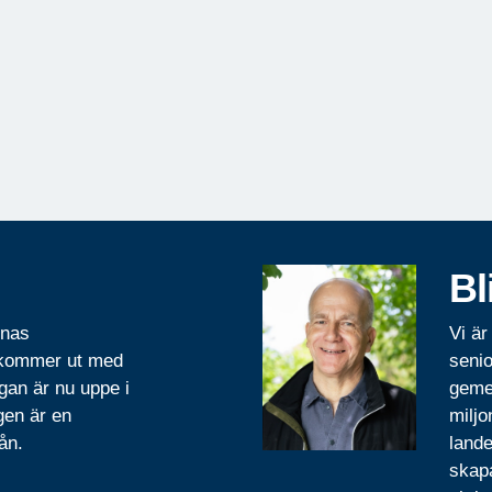
Bl
rnas
Vi är
 kommer ut med
senio
gan är nu uppe i
geme
gen är en
miljo
ån.
lande
skapa