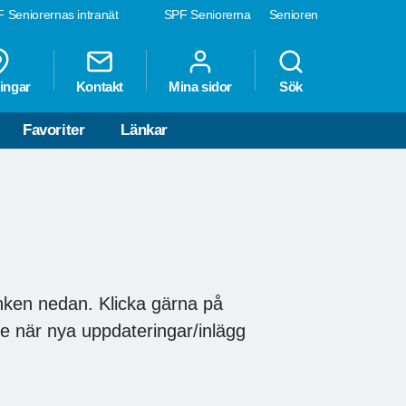
 Seniorernas intranät
SPF Seniorerna
Senioren
ingar
Kontakt
Mina sidor
Sök
Favoriter
Länkar
änken nedan. Klicka gärna på
 när nya uppdateringar/inlägg