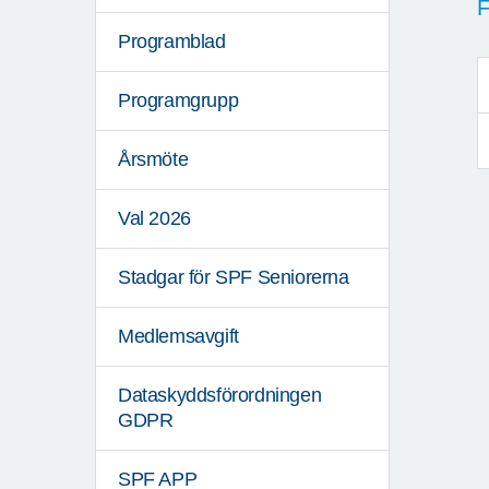
F
Programblad
Programgrupp
Årsmöte
Val 2026
Stadgar för SPF Seniorerna
Medlemsavgift
Dataskyddsförordningen
GDPR
SPF APP