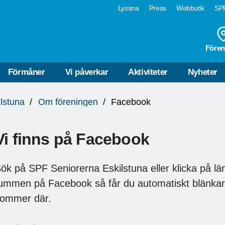
Lyssna
Press
Webbutik
SPF
Fören
Förmåner
Vi påverkar
Aktiviteter
Nyheter
ilstuna
Om föreningen
Facebook
Vi finns på Facebook
ök på SPF Seniorerna Eskilstuna eller klicka på l
ummen på Facebook så får du automatiskt blänkare
ommer där.