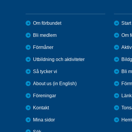
Om förbundet
Start
Bli medlem
Om f
Förmåner
Aktiv
Utbildning och aktiviteter
Bildg
Så tycker vi
Bli 
About us (in English)
Förm
Föreningar
Länk
Kontakt
Tons
Mina sidor
Hemt
Sök