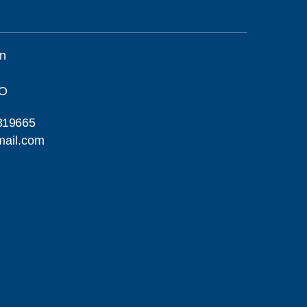
on
MO
319665
mail.com