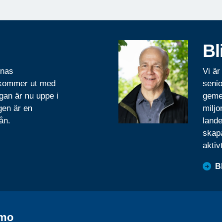
Bl
rnas
Vi är
 kommer ut med
senio
gan är nu uppe i
geme
gen är en
miljo
ån.
lande
skapa
aktiv
B
emo