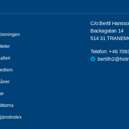
C/o:Bertil Hanss
Backagatan 14
öreningen
514 31 TRANE
iteter
Telefon:
+46 708
alleri
bertilh2@hot
medlem
åner
ar
ättarna
jänstindex