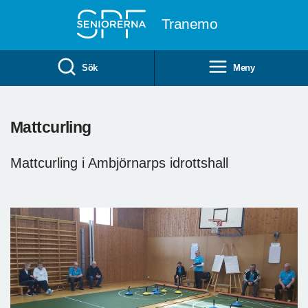
Till övergripande innehåll
Tranemo
Sök
Meny
Mattcurling
Mattcurling i Ambjörnarps idrottshall