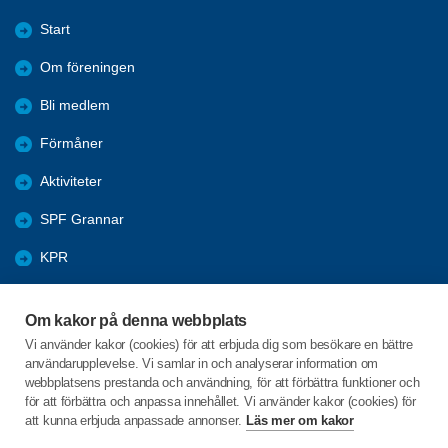
Start
Om föreningen
Bli medlem
Förmåner
Aktiviteter
SPF Grannar
KPR
Bildgalleri
Om kakor på denna webbplats
Arkiv
Vi använder kakor (cookies) för att erbjuda dig som besökare en bättre
användarupplevelse. Vi samlar in och analyserar information om
Utbildningsmaterial dator och smart-phones
webbplatsens prestanda och användning, för att förbättra funktioner och
för att förbättra och anpassa innehållet. Vi använder kakor (cookies) för
att kunna erbjuda anpassade annonser.
Läs mer om kakor
C/o:Gunnel Fabricius