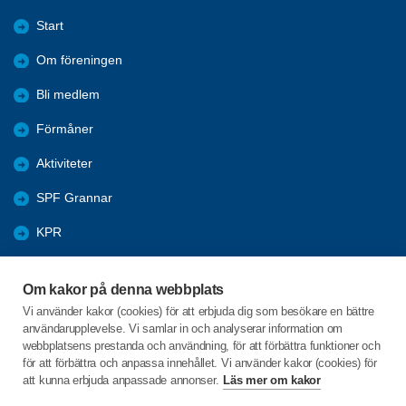
Start
Om föreningen
Bli medlem
Förmåner
Aktiviteter
SPF Grannar
KPR
Bildgalleri
Om kakor på denna webbplats
Arkiv
Vi använder kakor (cookies) för att erbjuda dig som besökare en bättre
användarupplevelse. Vi samlar in och analyserar information om
Utbildningsmaterial dator och smart-phones
webbplatsens prestanda och användning, för att förbättra funktioner och
för att förbättra och anpassa innehållet. Vi använder kakor (cookies) för
att kunna erbjuda anpassade annonser.
Läs mer om kakor
C/o:Gunnel Fabricius