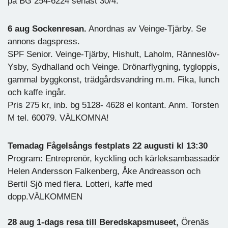
på BG 254-6224 senast 30/4.
6 aug Sockenresan.
Anordnas av Veinge-Tjärby. Se
annons dagspress.
SPF Senior. Veinge-Tjärby, Hishult, Laholm, Ränneslöv-
Ysby, Sydhalland och Veinge. Drönarflygning, tygloppis,
gammal byggkonst, trädgårdsvandring m.m. Fika, lunch
och kaffe ingår.
Pris 275 kr, inb. bg 5128- 4628 el kontant. Anm. Torsten
M tel. 60079. VÄLKOMNA!
Temadag Fågelsångs festplats 22 augusti kl 13:30
Program: Entreprenör, kyckling och kärleksambassadör
Helen Andersson Falkenberg, Åke Andreasson och
Bertil Sjö med flera. Lotteri, kaffe med
dopp.VÄLKOMMEN
28 aug 1-dags resa till Beredskapsmuseet,
Örenäs