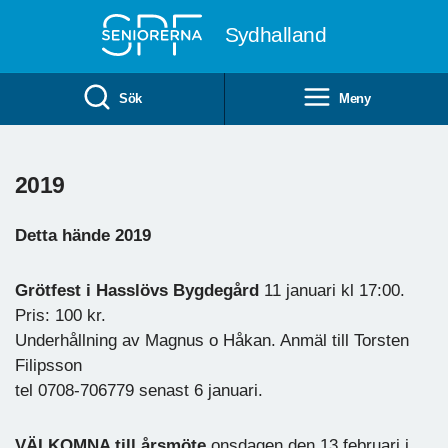
Till övergripande innehåll
Sydhalland
Sök
Meny
2019
Detta hände 2019
Grötfest i Hasslövs Bygdegård
11 januari kl 17:00.
Pris: 100 kr.
Underhållning av Magnus o Håkan. Anmäl till Torsten
Filipsson
tel 0708-706779 senast 6 januari.
VÄLKOMNA till årsmöte
onsdagen den 13 februari i