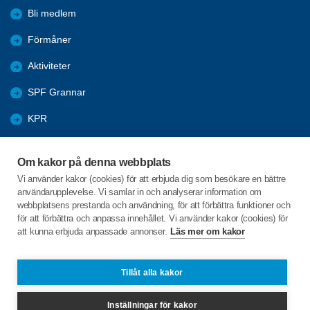
Bli medlem
Förmåner
Aktiviteter
SPF Grannar
KPR
Bildgalleri
Om kakor på denna webbplats
Arkiv
Vi använder kakor (cookies) för att erbjuda dig som besökare en bättre
användarupplevelse. Vi samlar in och analyserar information om
Utbildningsmaterial dator och smart-phones
webbplatsens prestanda och användning, för att förbättra funktioner och
för att förbättra och anpassa innehållet. Vi använder kakor (cookies) för
att kunna erbjuda anpassade annonser.
Läs mer om kakor
C/o:Gunnel Fabricius
Tegelbrukshöjden 21
312 32 Laholm
Tillåt alla kakor
Telefon:
+46 736866784
Inställningar för kakor