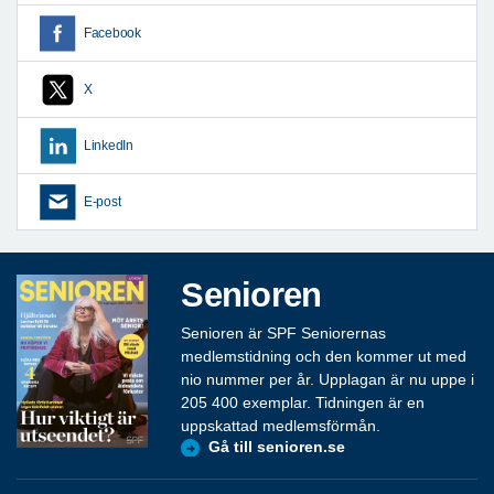
Facebook
X
LinkedIn
E-post
Senioren
Senioren är SPF Seniorernas
medlemstidning och den kommer ut med
nio nummer per år. Upplagan är nu uppe i
205 400 exemplar. Tidningen är en
uppskattad medlemsförmån.
Gå till senioren.se