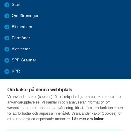
Start
Om föreningen
Bli medlem
Förmåner
Aktiviteter
SPF Grannar
KPR
Bildgalleri
Om kakor på denna webbplats
Arkiv
Vi använder kakor (cookies) för att erbjuda dig som besökare en bättre
användarupplevelse. Vi samlar in och analyserar information om
Utbildningsmaterial dator och smart-phones
webbplatsens prestanda och användning, för att förbättra funktioner och
för att förbättra och anpassa innehållet. Vi använder kakor (cookies) för
att kunna erbjuda anpassade annonser.
Läs mer om kakor
C/o:Gunnel Fabricius
Tegelbrukshöjden 21