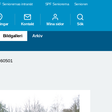
 Seniorernas intranät
SPF Seniorerna
Senioren
ingar
Kontakt
Mina sidor
Sök
Bildgalleri
Arkiv
160501