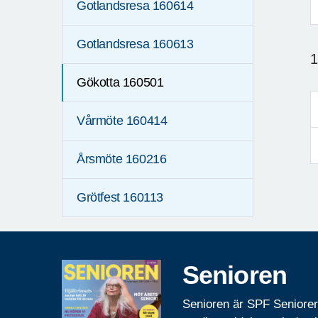
Gotlandsresa 160614
F
Gotlandsresa 160613
1
Gökotta 160501
Vårmöte 160414
Årsmöte 160216
Grötfest 160113
Senioren
Senioren är SPF Seniore