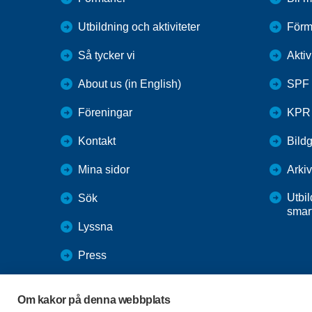
Utbildning och aktiviteter
Förm
Så tycker vi
Aktiv
About us (in English)
SPF 
Föreningar
KPR
Kontakt
Bildg
Mina sidor
Arkiv
Utbil
Sök
smar
Lyssna
Press
Webbutik
Om kakor på denna webbplats