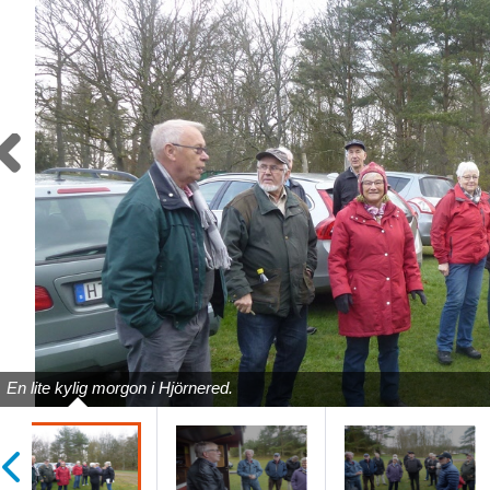
Previous
En lite kylig morgon i Hjörnered.