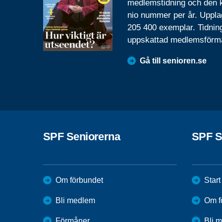
medlemstidning och den
nio nummer per år. Uppla
205 400 exemplar. Tidnin
uppskattad medlemsförm
Gå till senioren.se
SPF Seniorerna
SPF S
Om förbundet
Start
Bli medlem
Om f
Förmåner
Bli 