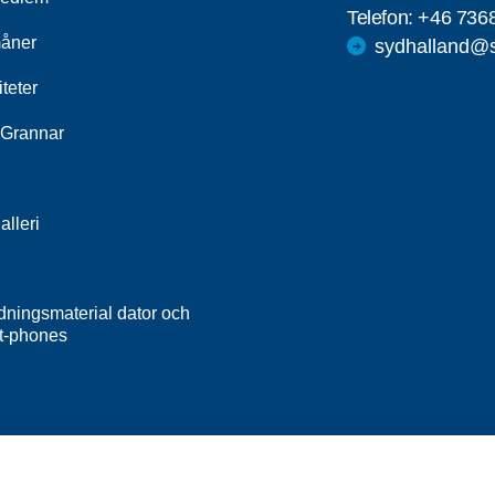
Telefon:
+46 736
åner
sydhalland@s
iteter
Grannar
alleri
dningsmaterial dator och
t-phones