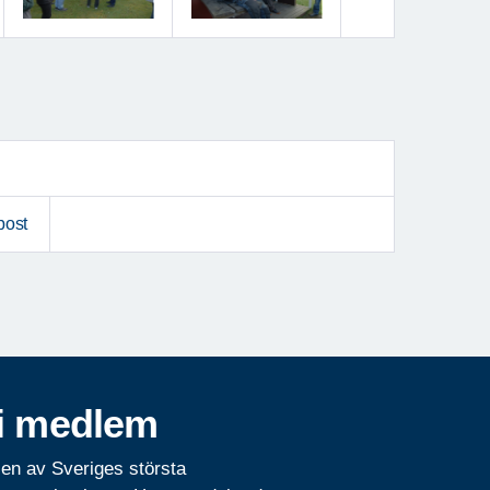
Nästa
post
i medlem
 en av Sveriges största