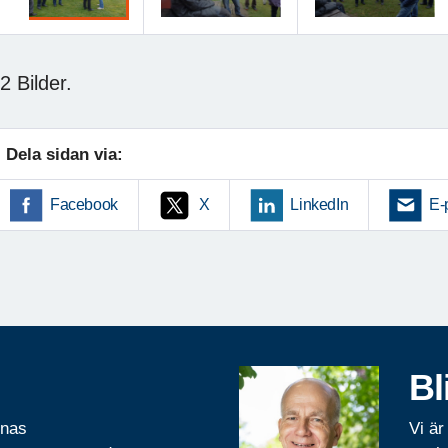
öregående
2 Bilder.
Dela sidan via:
Facebook
X
LinkedIn
E-
Bl
rnas
Vi är