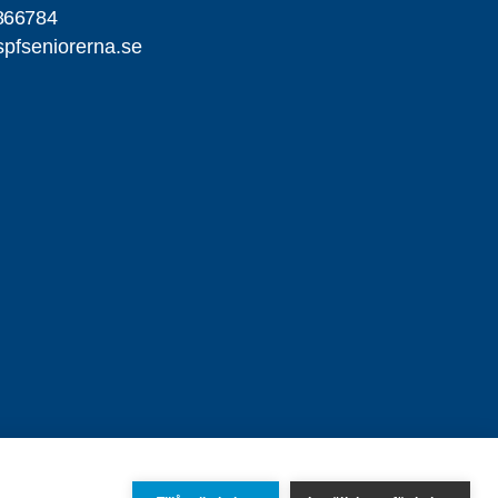
866784
pfseniorerna.se