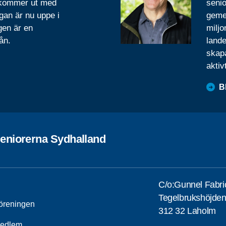
 kommer ut med
senio
gan är nu uppe i
geme
gen är en
miljo
ån.
lande
skapa
aktiv
B
eniorerna Sydhalland
C/o:Gunnel Fabri
Tegelbrukshöjden
öreningen
312 32 Laholm
medlem