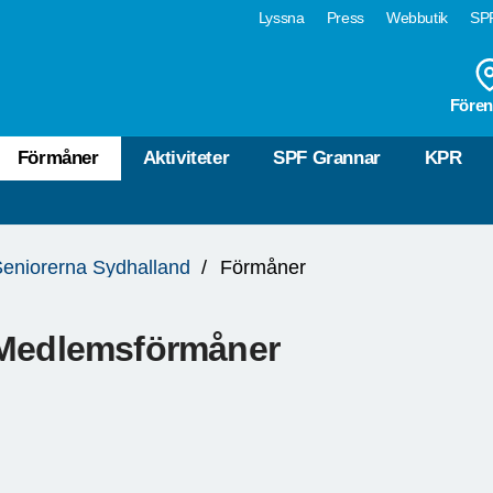
Lyssna
Press
Webbutik
SPF
Fören
Förmåner
Aktiviteter
SPF Grannar
KPR
eniorerna Sydhalland
Förmåner
Medlemsförmåner