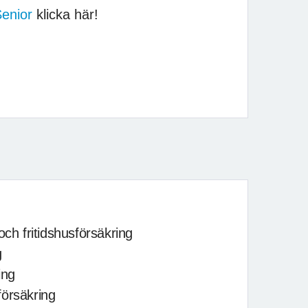
enior
klicka här!
och fritidshusförsäkring
g
ing
försäkring