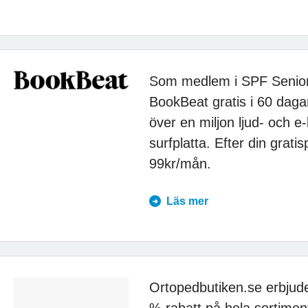
Som medlem i SPF Seniore
BookBeat gratis i 60 dagar
över en miljon ljud- och e-
surfplatta. Efter din grat
99kr/mån.
Läs mer
Ortopedbutiken.se erbju