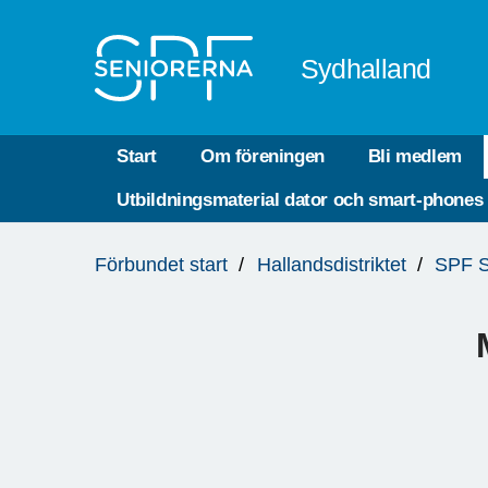
Till övergripande innehåll
Sydhalland
Start
Om föreningen
Bli medlem
Utbildningsmaterial dator och smart-phones
Du
Förbundet start
Hallandsdistriktet
SPF S
är
här: