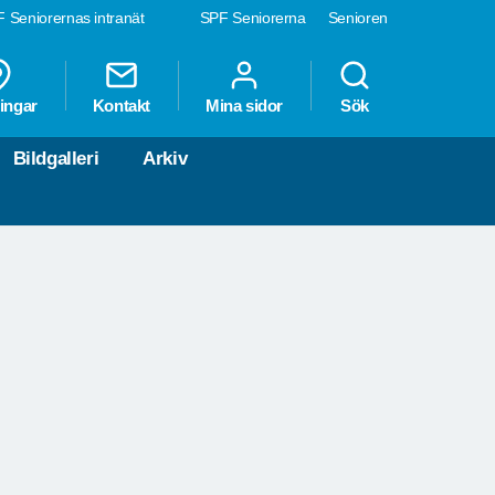
 Seniorernas intranät
SPF Seniorerna
Senioren
ingar
Kontakt
Mina sidor
Sök
Bildgalleri
Arkiv