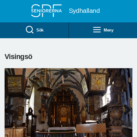
Till övergripande innehåll
Sydhalland
Sök
Meny
Visingsö
Previous
Next