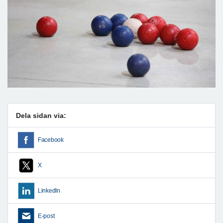
Dela sidan via:
Facebook
X
LinkedIn
E-post