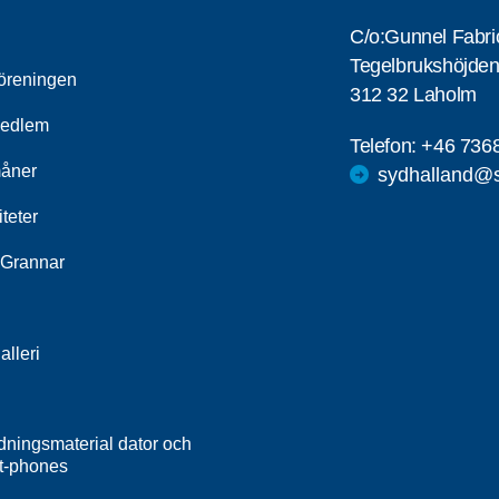
C/o:Gunnel Fabri
Tegelbrukshöjden
öreningen
312 32 Laholm
medlem
Telefon:
+46 736
åner
sydhalland@s
iteter
Grannar
alleri
dningsmaterial dator och
t-phones