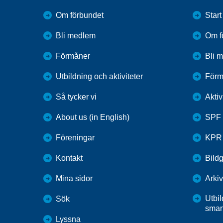
Om förbundet
Start
Bli medlem
Om f
Förmåner
Bli 
Utbildning och aktiviteter
Förm
Så tycker vi
Aktiv
About us (in English)
SPF 
Föreningar
KPR
Kontakt
Bildg
Mina sidor
Arkiv
Utbil
Sök
smar
Lyssna