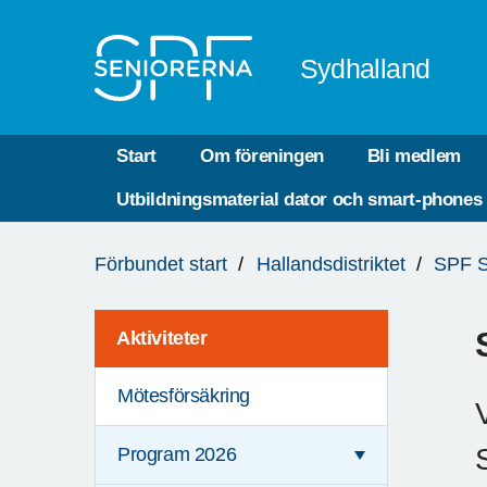
Till övergripande innehåll
Sydhalland
Start
Om föreningen
Bli medlem
Utbildningsmaterial dator och smart-phones
Du
Förbundet start
Hallandsdistriktet
SPF S
är
här:
Aktiviteter
Mötesförsäkring
Program 2026