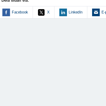
Dela sidan via:
Facebook
X
LinkedIn
E-