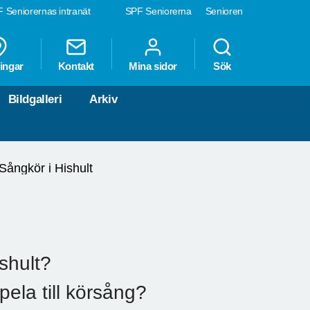
 Seniorernas intranät
SPF Seniorerna
Senioren
ingar
Kontakt
Mina sidor
Sök
Bildgalleri
Arkiv
Sångkör i Hishult
ishult?
pela till körsång?