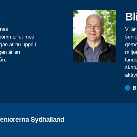
Bl
rnas
Vi är
 kommer ut med
senio
gan är nu uppe i
geme
gen är en
miljo
ån.
lande
skapa
aktiv
B
eniorerna Sydhalland