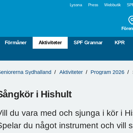
Lyssna
Press
Webbutik
SPF
Fören
Förmåner
Aktiviteter
SPF Grannar
KPR
eniorerna Sydhalland
Aktiviteter
Program 2026
Sångkör i Hishult
Vill du vara med och sjunga i kör i H
Spelar du något instrument och vill s