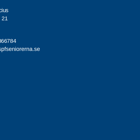
cius
 21
866784
pfseniorerna.se